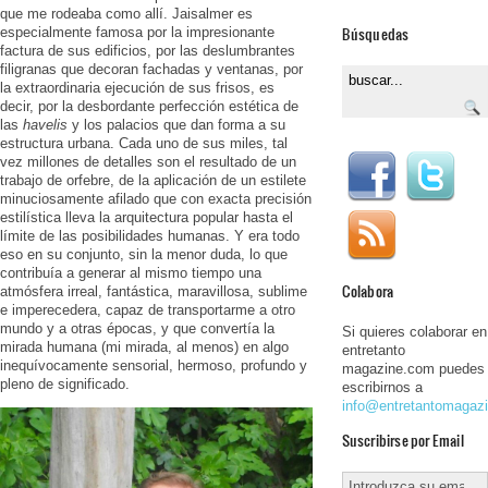
que me rodeaba como allí. Jaisalmer es
Búsquedas
especialmente famosa por la impresionante
factura de sus edificios, por las deslumbrantes
filigranas que decoran fachadas y ventanas, por
la extraordinaria ejecución de sus frisos, es
decir, por la desbordante perfección estética de
las
havelis
y los palacios que dan forma a su
estructura urbana. Cada uno de sus miles, tal
vez millones de detalles son el resultado de un
trabajo de orfebre, de la aplicación de un estilete
minuciosamente afilado que con exacta precisión
estilística lleva la arquitectura popular hasta el
límite de las posibilidades humanas. Y era todo
eso en su conjunto, sin la menor duda, lo que
contribuía a generar al mismo tiempo una
Colabora
atmósfera irreal, fantástica, maravillosa, sublime
e imperecedera, capaz de transportarme a otro
mundo y a otras épocas, y que convertía la
Si quieres colaborar en
mirada humana (mi mirada, al menos) en algo
entretanto
inequívocamente sensorial, hermoso, profundo y
magazine.com puedes
pleno de significado.
escribirnos a
info@entretantomagaz
Suscribirse por Email