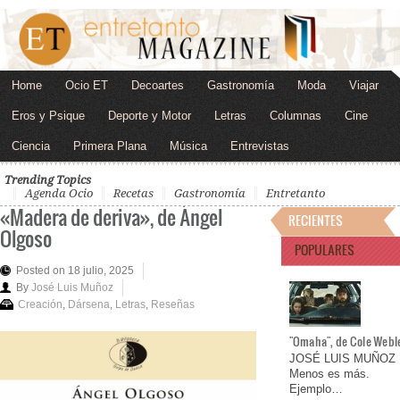
Home
Ocio ET
Decoartes
Gastronomía
Moda
Viajar
Eros y Psique
Deporte y Motor
Letras
Columnas
Cine
Ciencia
Primera Plana
Música
Entrevistas
Trending Topics
Agenda Ocio
Recetas
Gastronomía
Entretanto
«Madera de deriva», de Ángel
RECIENTES
Olgoso
POPULARES
Posted on 18 julio, 2025
By
José Luis Muñoz
Creación
,
Dársena
,
Letras
,
Reseñas
"Omaha", de Cole Webl
JOSÉ LUIS MUÑOZ
Menos es más.
Ejemplo…