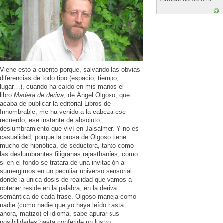
Viene esto a cuento porque, salvando las obvias
diferencias de todo tipo (espacio, tiempo,
lugar…), cuando ha caído en mis manos el
libro
Madera de deriva
, de Ángel Olgoso, que
acaba de publicar la editorial Libros del
Innombrable, me ha venido a la cabeza ese
recuerdo, ese instante de absoluto
deslumbramiento que viví en Jaisalmer. Y no es
casualidad, porque la prosa de Olgoso tiene
mucho de hipnótica, de seductora, tanto como
las deslumbrantes filigranas rajasthaníes, como
si en el fondo se tratara de una invitación a
sumergirnos en un peculiar universo sensorial
donde la única dosis de realidad que vamos a
obtener reside en la palabra, en la deriva
semántica de cada frase. Olgoso maneja como
nadie (como nadie que yo haya leído hasta
ahora, matizo) el idioma, sabe apurar sus
posibilidades hasta conferirle un lustro