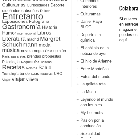
Comodoos
Culturamas
Curiosidades
Deporte
Interiores
Colabor
diseñadores
diseños
Dulces
Entretanto
Culturamas
Si quieres
Fotografía
Exposiciones
Daniel Payá
en entreta
Gastronomía
Historia
BLOG
magazine
Libros
Humor
internacional
Deporte sin
puedes esc
Literatura
Margret
madrid
aquí.
química
Schuchmann
moda
El análisis de la
música
novela negra
opinión
Ocio
noticia de ayer
prendas
propuestas
Paris
pasarelas
El hilo de Arianne
Psicología
Raquel Díaz Illescas
Recetas
Salud
Relatos
Entre Montañas
tendencias
URO
Tecnología
texturas
Fotos del mundo
viajar
viñeta
Viajar
La galleta rota
La Musa
Leyendo el mundo
con los pies
My Leitmotiv
Pasión por la
conducción
Sexualidad