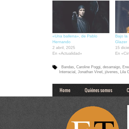
«Una ballena», de Pablo
Bajo la
Hernando
Glazer
2 abril, 2025
15 dici
En «Actualidad»
En «Ci
Bandas
,
Caroline Poggi
,
desarraigo
,
Erw
Interracial
,
Jonathan Vinel
,
jóvenes
,
Lila
Home
Quiénes somos
C