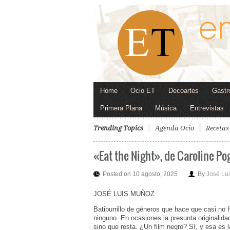
Home
Ocio ET
Decoartes
Gastr
Primera Plana
Música
Entrevistas
Trending Topics
Agenda Ocio
Recetas
«Eat the Night», de Caroline Po
Posted on 10 agosto, 2025
By
José Lu
JOSÉ LUIS MUÑOZ
Batiburrillo de géneros que hace que casi no 
ninguno. En ocasiones la presunta originalid
sino que resta. ¿Un film negro? Sí, y esa es l