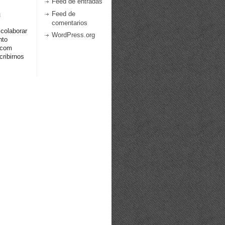
Feed de entradas
a
Feed de
comentarios
 colaborar
WordPress.org
nto
.com
ribirnos