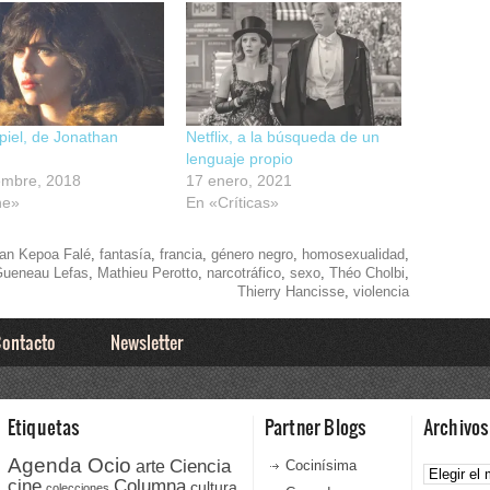
 piel, de Jonathan
Netflix, a la búsqueda de un
lenguaje propio
embre, 2018
17 enero, 2021
ne»
En «Críticas»
an Kepoa Falé
,
fantasía
,
francia
,
género negro
,
homosexualidad
,
 Gueneau Lefas
,
Mathieu Perotto
,
narcotráfico
,
sexo
,
Théo Cholbi
,
Thierry Hancisse
,
violencia
ontacto
Newsletter
Etiquetas
Partner Blogs
Archivos
Agenda Ocio
Ciencia
Archivos
arte
Cocinísima
cine
Columna
cultura
colecciones