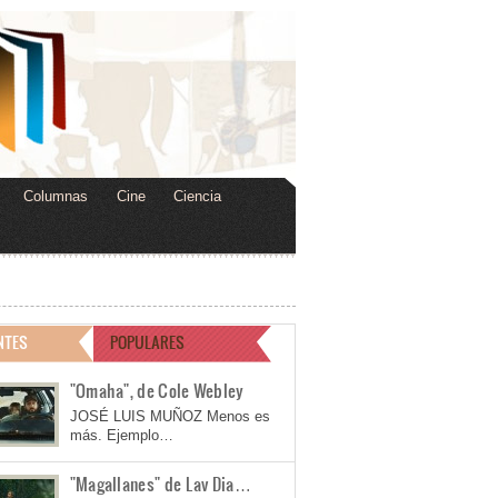
Columnas
Cine
Ciencia
NTES
POPULARES
"Omaha", de Cole Webley
JOSÉ LUIS MUÑOZ Menos es
más. Ejemplo…
"Magallanes" de Lav Dia…