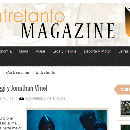
onomía
Moda
Viajar
Eros y Psique
Deporte y Motor
Letras
Gastronomía
Entretanto
ggi y Jonathan Vinel
RECIE
is Muñoz
Actualidad
,
Cine
,
Críticas
funcione
ad no suma,
a parte mejor