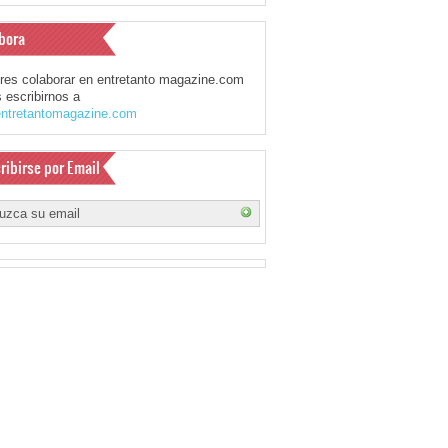
bora
eres colaborar en entretanto magazine.com
 escribirnos a
ntretantomagazine.com
ribirse por Email