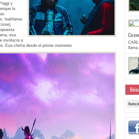
Poggi y
porque la
tas
s, huérfanos
cisse),
ropuesta
Cuen
rama, esa
ue involucra a
CARL
s. Esa chirría desde el primer momento.
llam
Bús