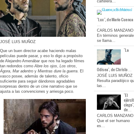
cartelera…
"Lux", de Mario Cuenca
…
CARLOS MANZANO
En términos generale
se llama…
JOSÉ LUIS MUÑOZ
"La
Que un buen director acabe haciendo malas
películas puede pasar, y eso lo digo a propósito
de Alejandro Amenábar que nos ha legado filmes
tan redondos como
Abre los ojos
,
Los otros
,
Odisea", de Christo…
Ágora
,
Mar adentro
y
Mientras dure la guerra
. El
JOSÉ LUIS MUÑOZ
vasco posee, además de talento, oficio
Resulta paradójico q
suficiente para seguir dándonos agradables
las…
sorpresas dentro de un cine narrativo que se
ajusta a las convenciones y arriesga poco.
"El
ejérci
ciego"
de…
CARLOS MANZANO
Que el ser humano
es…