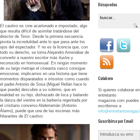
Búsquedas
El cautivo
es cine acartonado e impostado, algo
que resulta difícil de asimilar tratándose del
director de
Tesis
. Desde la primera secuencia
pivota la incredulidad ante lo que pasa ante los
ojos del espectador. Y no es la licencia que, con
todo su derecho, se toma Alejandro Amenábar de
convertir a nuestro escritor más ilustre y
reconocido en homosexual. En ningún momento
de su largo metraje el cineasta vasco consigue
emocionar, implicarnos en una historia que tiene
Colabora
momentos disparatados e irrisorios como cuando
el padre Antonio de Sosa (Miguel Rellán hace lo
que puede) descubre a su sobrino, que en
Si quieres colaborar en
realidad es su hijo, disfrazado de loca y bailando
entretanto
la danza del vientre en la barbería regentada por
magazine.com puedes
el cristiano converso Abderramán (Antonio
escribirnos a
Álamo), puede que una de las escenas más
info@entretantomagaz
hilarantes de
El cautivo.
Suscribirse por Email