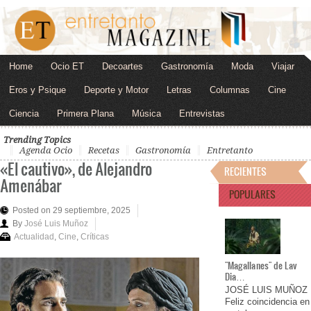
Home
Ocio ET
Decoartes
Gastronomía
Moda
Viajar
Eros y Psique
Deporte y Motor
Letras
Columnas
Cine
Ciencia
Primera Plana
Música
Entrevistas
Trending Topics
Agenda Ocio
Recetas
Gastronomía
Entretanto
«El cautivo», de Alejandro
RECIENTES
Amenábar
POPULARES
Posted on 29 septiembre, 2025
By
José Luis Muñoz
Actualidad
,
Cine
,
Críticas
"Magallanes" de Lav
Dia…
JOSÉ LUIS MUÑOZ
Feliz coincidencia en