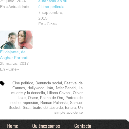
29 junio, 2024
eutanasia en su
En «Actualidad»
última película
7 septiembre,
2015
En «Cine»
El viajante, de
Asghar Farhadi
28 marzo, 2017
En «Cine»
Cine político
,
Denuncia social
,
Festival de
Cannes
,
Hollywood
,
Irán
,
Jafar Panahi
,
La
muerte y la doncella
,
Liliana Cavani
,
Oliver
Laxe
,
Oscar
,
Palma de Oro
,
Portero de
noche
,
represión
,
Roman Polanski
,
Samuel
Becket
,
Sirat
,
teatro del absurdo
,
tortura
,
Un
simple accidente
Home
Quiénes somos
Contacto