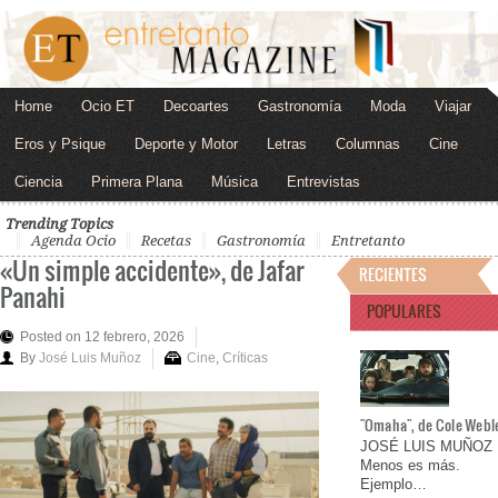
Home
Ocio ET
Decoartes
Gastronomía
Moda
Viajar
Eros y Psique
Deporte y Motor
Letras
Columnas
Cine
Ciencia
Primera Plana
Música
Entrevistas
Trending Topics
Agenda Ocio
Recetas
Gastronomía
Entretanto
«Un simple accidente», de Jafar
RECIENTES
Panahi
POPULARES
Posted on 12 febrero, 2026
By
José Luis Muñoz
Cine
,
Críticas
"Omaha", de Cole Webl
JOSÉ LUIS MUÑOZ
Menos es más.
Ejemplo…