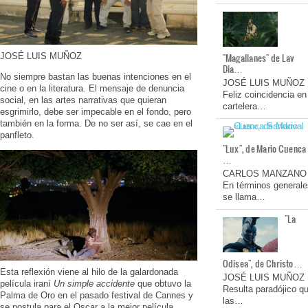
JOSÉ LUIS MUÑOZ
"Magallanes" de Lav
Dia…
No siempre bastan las buenas intenciones en el
JOSÉ LUIS MUÑOZ
cine o en la literatura. El mensaje de denuncia
Feliz coincidencia en
social, en las artes narrativas que quieran
cartelera…
esgrimirlo, debe ser impecable en el fondo, pero
también en la forma. De no ser así, se cae en el
panfleto.
"Lux", de Mario Cuenca
…
CARLOS MANZANO
En términos generale
se llama…
"La
Odisea", de Christo…
Esta reflexión viene al hilo de la galardonada
JOSÉ LUIS MUÑOZ
película iraní
Un simple accidente
que obtuvo la
Resulta paradójico q
Palma de Oro en el pasado festival de Cannes y
las…
se postula para el Oscar a la mejor película