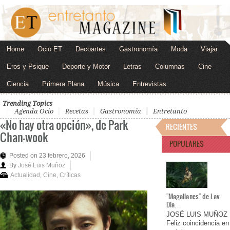
Home
Ocio ET
Decoartes
Gastronomía
Moda
Viajar
Eros y Psique
Deporte y Motor
Letras
Columnas
Cine
Ciencia
Primera Plana
Música
Entrevistas
Trending Topics
Agenda Ocio
Recetas
Gastronomía
Entretanto
«No hay otra opción», de Park
RECIENTES
Chan-wook
POPULARES
Posted on 23 febrero, 2026
By
José Luis Muñoz
Actualidad
,
Cine
,
Críticas
"Magallanes" de Lav
Dia…
JOSÉ LUIS MUÑOZ
Feliz coincidencia en