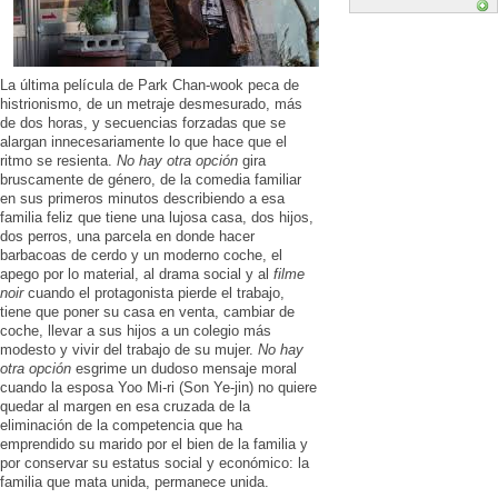
La última película de Park Chan-wook peca de
histrionismo, de un metraje desmesurado, más
de dos horas, y secuencias forzadas que se
alargan innecesariamente lo que hace que el
ritmo se resienta.
No hay otra opción
gira
bruscamente de género, de la comedia familiar
en sus primeros minutos describiendo a esa
familia feliz que tiene una lujosa casa, dos hijos,
dos perros, una parcela en donde hacer
barbacoas de cerdo y un moderno coche, el
apego por lo material, al drama social y al
filme
noir
cuando el protagonista pierde el trabajo,
tiene que poner su casa en venta, cambiar de
coche, llevar a sus hijos a un colegio más
modesto y vivir del trabajo de su mujer.
No hay
otra opción
esgrime un dudoso mensaje moral
cuando la esposa Yoo Mi-ri (Son Ye-jin) no quiere
quedar al margen en esa cruzada de la
eliminación de la competencia que ha
emprendido su marido por el bien de la familia y
por conservar su estatus social y económico: la
familia que mata unida, permanece unida.