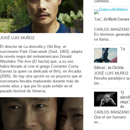
cartelera…
"Lux", de Mario Cuenca
…
CARLOS MANZANO
En términos generale
JOSÉ LUIS MUÑOZ
se llama…
El director de
La doncella
y
Old Boy
, el
"La
surcoreano Park Chan-wook (Seúl, 1963), adapta
la novela negra del norteamericano Donald
Westlake
The Axe
(
El hacha
) que, a su vez,
había llevado al cine el griego Costantin Costa-
Odisea", de Christo…
Gavras (a quien va dedicado el film), en
Arcadia
JOSÉ LUIS MUÑOZ
(2005).
No hay otra opción
es un proyecto que el
Resulta paradójico q
surcoreano llevaba madurando durante más de
las…
veinte años y que por fin pudo exhibir en el
pasado festival de Venecia.
"El
ejérci
ciego"
de…
CARLOS MANZANO
Que el ser humano
es…