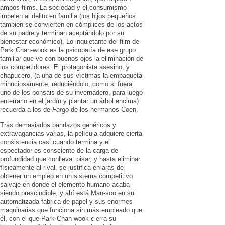
ambos films. La sociedad y el consumismo
impelen al delito en familia (los hijos pequeños
también se convierten en cómplices de los actos
de su padre y terminan aceptándolo por su
bienestar económico). Lo inquietante del film de
Park Chan-wook es la psicopatía de ese grupo
familiar que ve con buenos ojos la eliminación de
los competidores. El protagonista asesino, y
chapucero, (a una de sus víctimas la empaqueta
minuciosamente, reduciéndolo, como si fuera
uno de los bonsáis de su invernadero, para luego
enterrarlo en el jardín y plantar un árbol encima)
recuerda a los de
Fargo
de los hermanos Coen.
Tras demasiados bandazos genéricos y
extravagancias varias, la película adquiere cierta
consistencia casi cuando termina y el
espectador es consciente de la carga de
profundidad que conlleva: pisar, y hasta eliminar
físicamente al rival, se justifica en aras de
obtener un empleo en un sistema competitivo
salvaje en donde el elemento humano acaba
siendo prescindible, y ahí está Man-soo en su
automatizada fábrica de papel y sus enormes
maquinarias que funciona sin más empleado que
él, con el que Park Chan-wook cierra su