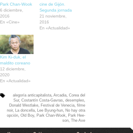
Park Chan-Wook
cine de Gijón.
6 diciembre,
Segunda jornada
2016
21 noviembre,
En «Cine»
2016
En «Actualidad»
Kim Ki-duk, el
maldito coreano
12 diciembre,
2020
En «Actualidad»
alegoría anticapitalista
,
Arcadia
,
Corea del
Sur
,
Costantín Costa-Gavras
,
desempleo
,
Donald Westlake
,
Festival de Venecia
,
filme
noir
,
La doncella
,
Lee Byung-hun
,
No hay otra
opción
,
Old Boy
,
Park Chan-Wook
,
Park Hee-
son
,
The Axe