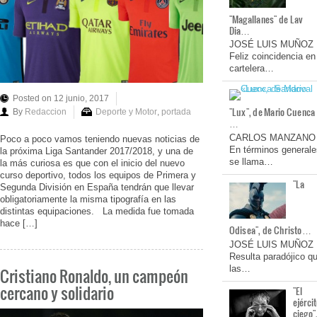
"Magallanes" de Lav
Dia…
JOSÉ LUIS MUÑOZ
Feliz coincidencia en
cartelera…
Posted on 12 junio, 2017
"Lux", de Mario Cuenca
By
Redaccion
Deporte y Motor
,
portada
…
CARLOS MANZANO
Poco a poco vamos teniendo nuevas noticias de
En términos generale
la próxima Liga Santander 2017/2018, y una de
se llama…
la más curiosa es que con el inicio del nuevo
curso deportivo, todos los equipos de Primera y
"La
Segunda División en España tendrán que llevar
obligatoriamente la misma tipografía en las
distintas equipaciones. La medida fue tomada
hace […]
Odisea", de Christo…
JOSÉ LUIS MUÑOZ
Resulta paradójico q
las…
Cristiano Ronaldo, un campeón
cercano y solidario
"El
ejérci
ciego"