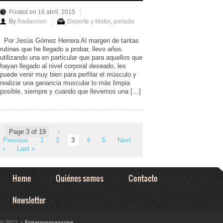
Posted on 16 abril, 2015
By
Redaccion
Deporte y Motor
,
portada
Por Jesús Gómez Herrera Al margen de tantas
rutinas que he llegado a probar, llevo años
utilizando una en particular que para aquellos que
hayan llegado al nivel corporal deseado, les
puede venir muy bien para perfilar el músculo y
realizar una ganancia muscular lo más limpia
posible, siempre y cuando que llevemos una […]
Page 3 of 19
‹
Previous
1
2
3
4
5
Next
›
Last »
Home
Quiénes somos
Contacto
Newsletter
© 2017,
↑
Entretantomagazine