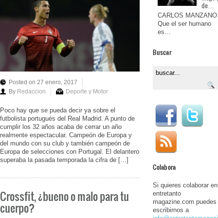
de…
CARLOS MANZANO
Que el ser humano
es…
Buscar
Posted on 27 enero, 2017
By
Redaccion
Deporte y Motor
Poco hay que se pueda decir ya sobre el
futbolista portugués del Real Madrid. A punto de
cumplir los 32 años acaba de cerrar un año
realmente espectacular. Campeón de Europa y
del mundo con su club y también campeón de
Europa de selecciones con Portugal. El delantero
superaba la pasada temporada la cifra de […]
Colabora
Si quieres colaborar en
Crossfit, ¿bueno o malo para tu
entretanto
magazine.com puedes
cuerpo?
escribirnos a