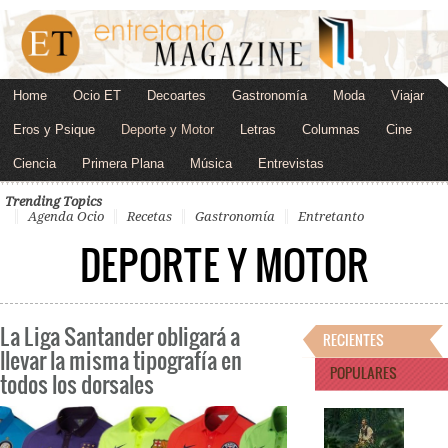
Home
Ocio ET
Decoartes
Gastronomía
Moda
Viajar
Eros y Psique
Deporte y Motor
Letras
Columnas
Cine
Ciencia
Primera Plana
Música
Entrevistas
Trending Topics
Agenda Ocio
Recetas
Gastronomía
Entretanto
DEPORTE Y MOTOR
La Liga Santander obligará a
RECIENTES
llevar la misma tipografía en
POPULARES
todos los dorsales