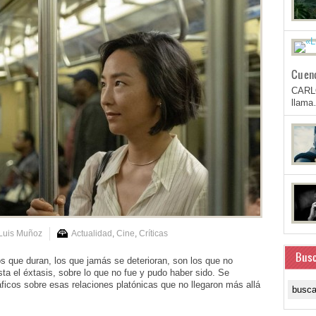
Cuen
CARL
llam
Luis Muñoz
Actualidad
,
Cine
,
Críticas
Busc
que duran, los que jamás se deterioran, son los que no
sta el éxtasis, sobre lo que no fue y pudo haber sido. Se
ficos sobre esas relaciones platónicas que no llegaron más allá