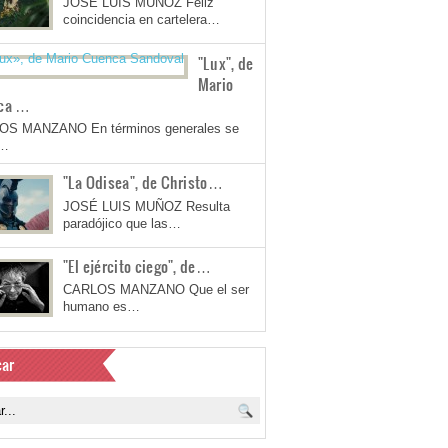
JOSÉ LUIS MUÑOZ Feliz
coincidencia en cartelera…
"Lux", de
Mario
ca …
OS MANZANO En términos generales se
a…
"La Odisea", de Christo…
JOSÉ LUIS MUÑOZ Resulta
paradójico que las…
"El ejército ciego", de…
CARLOS MANZANO Que el ser
humano es…
ar