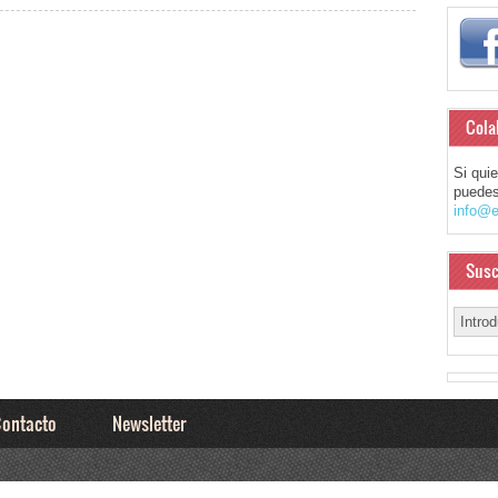
Cola
Si qui
puedes
info@e
Susc
ontacto
Newsletter