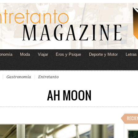
onomía
Moda
Viajar
Eros y Psique
Deporte y Motor
Letras
Gastronomía
Entretanto
AH MOON
RECIE