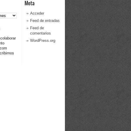
Meta
Acceder
Feed de entradas
a
Feed de
comentarios
 colaborar
WordPress.org
nto
.com
ribirnos