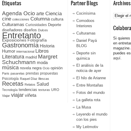
Etiquetas
Partner Blogs
Archivos
Agenda Ocio
Ciencia
Archivos
arte
Cocinísima
cine
Columna
cultura
colecciones
Comodoos
Culturamas
Curiosidades
Deporte
Interiores
Colabor
diseñadores
diseños
Dulces
Entretanto
Culturamas
Si quieres
Fotografía
Exposiciones
Daniel Payá
en entreta
Gastronomía
Historia
BLOG
magazine
Libros
Humor
internacional
Deporte sin
puedes esc
Literatura
Margret
madrid
aquí.
química
Schuchmann
moda
El análisis de la
música
novela negra
opinión
Ocio
noticia de ayer
prendas
propuestas
Paris
pasarelas
El hilo de Arianne
Psicología
Raquel Díaz Illescas
Recetas
Salud
Relatos
Entre Montañas
tendencias
URO
Tecnología
texturas
Fotos del mundo
viajar
viñeta
Viajar
La galleta rota
La Musa
Leyendo el mundo
con los pies
My Leitmotiv