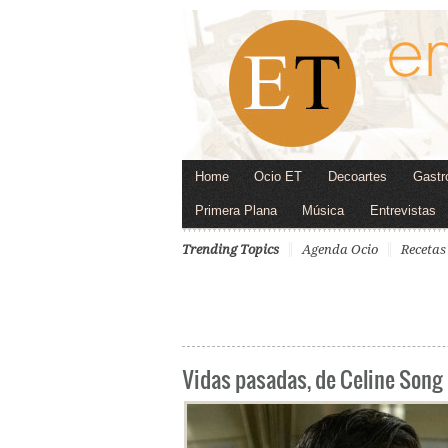
Home
Ocio ET
Decoartes
Gastr
Primera Plana
Música
Entrevistas
Trending Topics
Agenda Ocio
Recetas
Vidas pasadas, de Celine Song