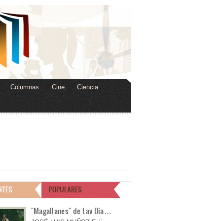
Columnas
Cine
Ciencia
NTES
POPULARES
"Magallanes" de Lav Dia…