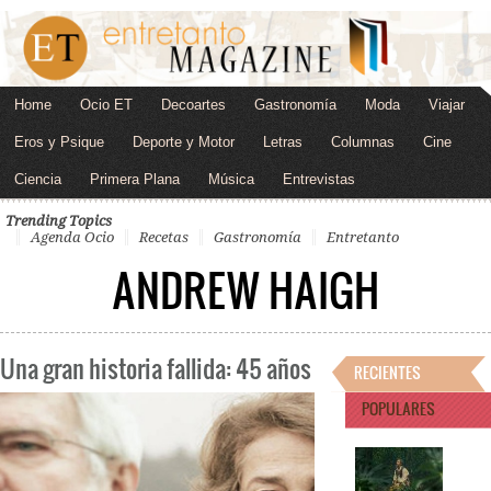
Home
Ocio ET
Decoartes
Gastronomía
Moda
Viajar
Eros y Psique
Deporte y Motor
Letras
Columnas
Cine
Ciencia
Primera Plana
Música
Entrevistas
Trending Topics
Agenda Ocio
Recetas
Gastronomía
Entretanto
ANDREW HAIGH
Una gran historia fallida: 45 años
RECIENTES
POPULARES