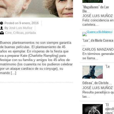
"Magallanes" de Lav
Dia…
JOSÉ LUIS MUÑOZ
Feliz coincidencia en
Posted on 9 enero, 2016
cartelera…
By
José Luis Muñoz
Cine
,
Críticas
,
portada
"Lux", de Mario Cuenca
Buenos planteamientos no son siempre garantía
…
de buenas películas. El planteamiento de 45
CARLOS MANZANO
años es ejemplar. En vísperas de la fiesta que
En términos generale
va a preparar Kate (Charlotte Rampling) para
se llama…
festejar con su familia y amigos los 45 años de
matrimonio (los cuarenta no los pudieron celebrar
"La
por un ataque cardíaco de su cónyuge), su
marido […]
Odisea", de Christo…
JOSÉ LUIS MUÑOZ
Resulta paradójico q
las…
"El
ejérci
ciego"