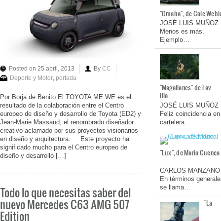
"Omaha", de Cole Webl
JOSÉ LUIS MUÑOZ
Menos es más.
Ejemplo…
Posted on 25 abril, 2013
By
CC
Deporte y Motor
,
portada
"Magallanes" de Lav
Dia…
Por Borja de Benito El TOYOTA ME.WE es el
resultado de la colaboración entre el Centro
JOSÉ LUIS MUÑOZ
europeo de diseño y desarrollo de Toyota (ED2) y
Feliz coincidencia en
Jean-Marie Massaud, el renombrado diseñador
cartelera…
creativo aclamado por sus proyectos visionarios
en diseño y arquitectura. Este proyecto ha
significado mucho para el Centro europeo de
"Lux", de Mario Cuenca
diseño y desarrollo […]
…
CARLOS MANZANO
En términos generale
se llama…
Todo lo que necesitas saber del
nuevo Mercedes C63 AMG 507
"La
Edition