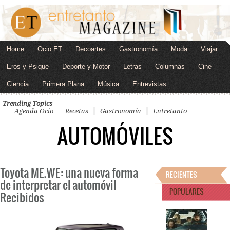
Home
Ocio ET
Decoartes
Gastronomía
Moda
Viajar
Eros y Psique
Deporte y Motor
Letras
Columnas
Cine
Ciencia
Primera Plana
Música
Entrevistas
Trending Topics
Agenda Ocio
Recetas
Gastronomía
Entretanto
AUTOMÓVILES
Toyota ME.WE: una nueva forma
RECIENTES
de interpretar el automóvil
POPULARES
Recibidos