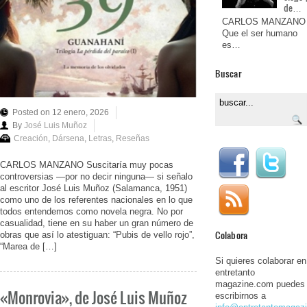
de…
CARLOS MANZANO
Que el ser humano
es…
Buscar
Posted on 12 enero, 2026
By
José Luis Muñoz
Creación
,
Dársena
,
Letras
,
Reseñas
CARLOS MANZANO Suscitaría muy pocas
controversias ―por no decir ninguna― si señalo
al escritor José Luis Muñoz (Salamanca, 1951)
como uno de los referentes nacionales en lo que
todos entendemos como novela negra. No por
casualidad, tiene en su haber un gran número de
Colabora
obras que así lo atestiguan: “Pubis de vello rojo”,
“Marea de […]
Si quieres colaborar en
entretanto
magazine.com puedes
«Monrovia», de José Luis Muñoz
escribirnos a