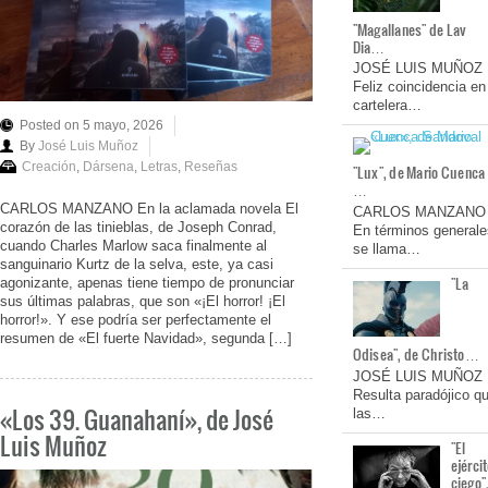
"Magallanes" de Lav
Dia…
JOSÉ LUIS MUÑOZ
Feliz coincidencia en
cartelera…
Posted on 5 mayo, 2026
By
José Luis Muñoz
Creación
,
Dársena
,
Letras
,
Reseñas
"Lux", de Mario Cuenca
…
CARLOS MANZANO En la aclamada novela El
CARLOS MANZANO
corazón de las tinieblas, de Joseph Conrad,
En términos generale
cuando Charles Marlow saca finalmente al
se llama…
sanguinario Kurtz de la selva, este, ya casi
"La
agonizante, apenas tiene tiempo de pronunciar
sus últimas palabras, que son «¡El horror! ¡El
horror!». Y ese podría ser perfectamente el
resumen de «El fuerte Navidad», segunda […]
Odisea", de Christo…
JOSÉ LUIS MUÑOZ
Resulta paradójico q
«Los 39. Guanahaní», de José
las…
Luis Muñoz
"El
ejérci
ciego"