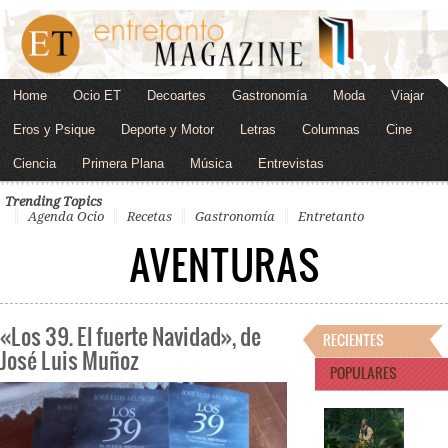
Home
Ocio ET
Decoartes
Gastronomía
Moda
Viajar
Eros y Psique
Deporte y Motor
Letras
Columnas
Cine
Ciencia
Primera Plana
Música
Entrevistas
Trending Topics
Agenda Ocio
Recetas
Gastronomía
Entretanto
AVENTURAS
«Los 39. El fuerte Navidad», de
RECIENTES
José Luis Muñoz
POPULARES