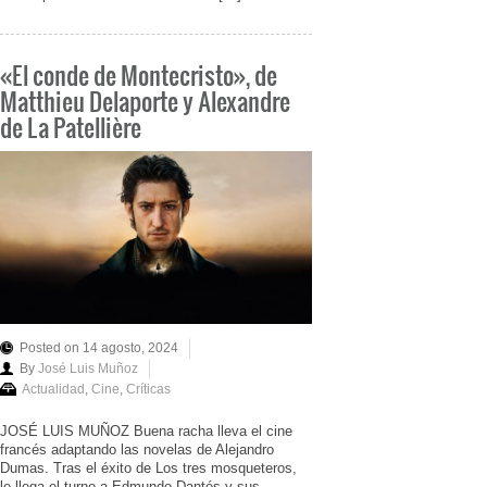
«El conde de Montecristo», de
Matthieu Delaporte y Alexandre
de La Patellière
Posted on 14 agosto, 2024
By
José Luis Muñoz
Actualidad
,
Cine
,
Críticas
JOSÉ LUIS MUÑOZ Buena racha lleva el cine
francés adaptando las novelas de Alejandro
Dumas. Tras el éxito de Los tres mosqueteros,
le llega el turno a Edmundo Dantés y sus