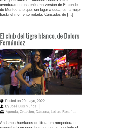
aventuras en una enésima versión de El conde
de Montecristo que, sin lugar a duda, es la mejor
hasta el momento rodada. Cansados de […]
El club del tigre blanco, de Dolors
Fernández
Posted on 20 mayo, 2022
By
José Luis Muñoz
Agenda
,
Creación
,
Dársena
,
Letras
,
Reseñas
Andamos huérfanos de literatura rompedora e
iconoclasta en unos tiempos en los que todo el