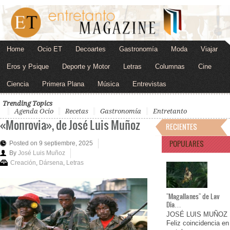
Home
Ocio ET
Decoartes
Gastronomía
Moda
Viajar
Eros y Psique
Deporte y Motor
Letras
Columnas
Cine
Ciencia
Primera Plana
Música
Entrevistas
Trending Topics
Agenda Ocio
Recetas
Gastronomía
Entretanto
«Monrovia», de José Luis Muñoz
RECIENTES
POPULARES
Posted on 9 septiembre, 2025
By
José Luis Muñoz
Creación
,
Dársena
,
Letras
"Magallanes" de Lav
Dia…
JOSÉ LUIS MUÑOZ
Feliz coincidencia en