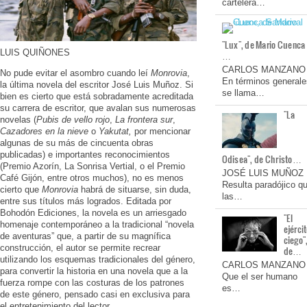
cartelera…
"Lux", de Mario Cuenca
LUIS QUIÑONES
…
CARLOS MANZANO
No pude evitar el asombro cuando leí
Monrovia
,
En términos generale
la última novela del escritor José Luis Muñoz. Si
se llama…
bien es cierto que está sobradamente acreditada
su carrera de escritor, que avalan sus numerosas
"La
novelas (
Pubis de vello rojo
,
La frontera sur
,
Cazadores en la nieve
o
Yakutat,
por mencionar
algunas de su más de cincuenta obras
publicadas) e importantes reconocimientos
Odisea", de Christo…
(Premio Azorín, La Sonrisa Vertial, o el Premio
JOSÉ LUIS MUÑOZ
Café Gijón, entre otros muchos), no es menos
Resulta paradójico q
cierto que
Monrovia
habrá de situarse, sin duda,
las…
entre sus títulos más logrados. Editada por
Bohodón Ediciones, la novela es un arriesgado
"El
homenaje contemporáneo a la tradicional “novela
ejérci
de aventuras” que, a partir de su magnífica
ciego"
construcción, el autor se permite recrear
de…
utilizando los esquemas tradicionales del género,
CARLOS MANZANO
para convertir la historia en una novela que a la
Que el ser humano
fuerza rompe con las costuras de los patrones
es…
de este género, pensado casi en exclusiva para
el entretenimiento del lector.