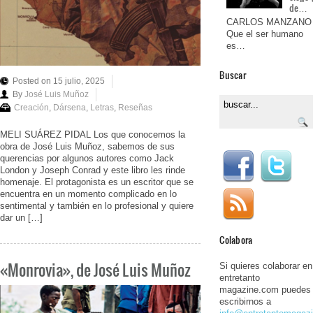
de…
CARLOS MANZANO
Que el ser humano
es…
Buscar
Posted on 15 julio, 2025
By
José Luis Muñoz
Creación
,
Dársena
,
Letras
,
Reseñas
MELI SUÁREZ PIDAL Los que conocemos la
obra de José Luis Muñoz, sabemos de sus
querencias por algunos autores como Jack
London y Joseph Conrad y este libro les rinde
homenaje. El protagonista es un escritor que se
encuentra en un momento complicado en lo
sentimental y también en lo profesional y quiere
dar un […]
Colabora
«Monrovia», de José Luis Muñoz
Si quieres colaborar en
entretanto
magazine.com puedes
escribirnos a