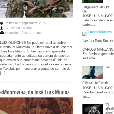
"Magallanes" de Lav
Dia…
JOSÉ LUIS MUÑOZ
Feliz coincidencia en
Posted on 9 septiembre, 2025
cartelera…
By
José Luis Muñoz
Creación
,
Dársena
,
Letras
"Lux", de Mario Cuenca
LUIS QUIÑONES No pude evitar el asombro
…
cuando leí Monrovia, la última novela del escritor
CARLOS MANZANO
José Luis Muñoz. Si bien es cierto que está
En términos generale
sobradamente acreditada su carrera de escritor,
se llama…
que avalan sus numerosas novelas (Pubis de
vello rojo, La frontera sur, Cazadores en la nieve
"La
o Yakutat, por mencionar algunas de su más de
[…]
Odisea", de Christo…
JOSÉ LUIS MUÑOZ
«Monrovia», de José Luis Muñoz
Resulta paradójico q
las…
"El
ejérci
ciego"