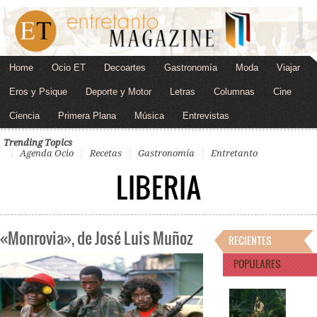
Home
Ocio ET
Decoartes
Gastronomía
Moda
Viajar
Eros y Psique
Deporte y Motor
Letras
Columnas
Cine
Ciencia
Primera Plana
Música
Entrevistas
Trending Topics
Agenda Ocio
Recetas
Gastronomía
Entretanto
LIBERIA
«Monrovia», de José Luis Muñoz
RECIENTES
POPULARES