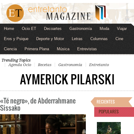
Home
Ocio ET
Decoartes
Gastronomía
Moda
Viajar
Eros y Psique
Deporte y Motor
Letras
Columnas
Cine
Ciencia
Primera Plana
Música
Entrevistas
Trending Topics
Agenda Ocio
Recetas
Gastronomía
Entretanto
AYMERICK PILARSKI
«Té negro», de Abderrahmane
RECIENTES
Sissako
POPULARES