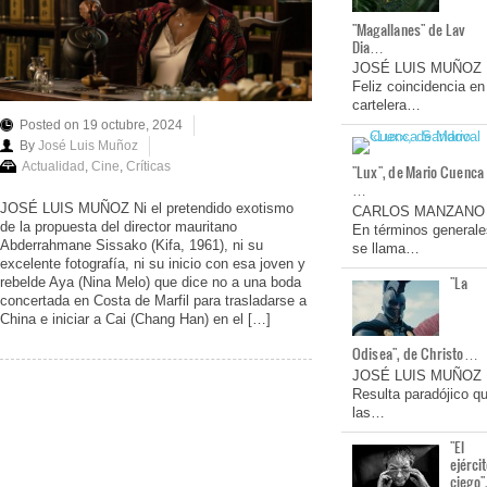
"Magallanes" de Lav
Dia…
JOSÉ LUIS MUÑOZ
Feliz coincidencia en
cartelera…
Posted on 19 octubre, 2024
By
José Luis Muñoz
Actualidad
,
Cine
,
Críticas
"Lux", de Mario Cuenca
…
JOSÉ LUIS MUÑOZ Ni el pretendido exotismo
CARLOS MANZANO
de la propuesta del director mauritano
En términos generale
Abderrahmane Sissako (Kifa, 1961), ni su
se llama…
excelente fotografía, ni su inicio con esa joven y
"La
rebelde Aya (Nina Melo) que dice no a una boda
concertada en Costa de Marfil para trasladarse a
China e iniciar a Cai (Chang Han) en el […]
Odisea", de Christo…
JOSÉ LUIS MUÑOZ
Resulta paradójico q
las…
"El
ejérci
ciego"