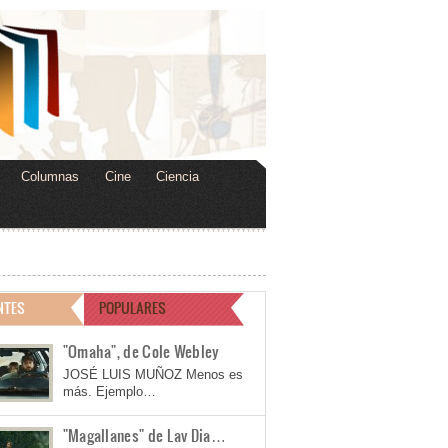
Columnas
Cine
Ciencia
NTES
POPULARES
"Omaha", de Cole Webley
JOSÉ LUIS MUÑOZ Menos es
más. Ejemplo…
"Magallanes" de Lav Dia…