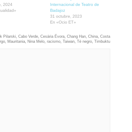
o, 2024
Internacional de Teatro de
ualidad»
Badajoz
31 octubre, 2023
En «Ocio ET»
 Pilarski
,
Cabo Verde
,
Cesária Évora
,
Chang Han
,
China
,
Costa
rgo
,
Mauritania
,
Nina Melo
,
racismo
,
Taiwan
,
Té negro
,
Timbuktu