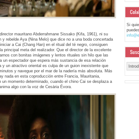
Cola
Si qui
puedes
 director mauritano Abderrahmane Sissako (Kifa, 1961), ni su
info@e
ven y rebelde Aya (Nina Melo) que dice no a una boda concertada
iniciar a Cai (Chang Han) en el ritual del té negro, consiguen
a principal meta del realizador. Que el director de la excelente
Susc
nos con bonitas imágenes y lentos rituales sin hilo que las
 a un espectador que espera más sustancia de esa relación
a y un atractivo oriental es culpa de un guion inexistente que
 minutos y navegue por el mar de la nadería más absoluta. Más
hay nada en esta coproducción entre Francia, Mauritania,
n un momento determinado, cuando el chino Cai se desplaza a
anima algo con la voz de Cesária Évora.