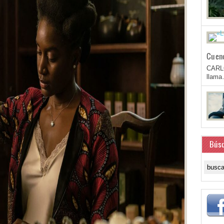
Cuen
CARL
llam
Bús