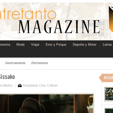
onomía
Moda
Viajar
Eros y Psique
Deporte y Motor
Letras
Gastronomía
Entretanto
Sissako
RECIE
uis Muñoz
Actualidad
,
Cine
,
Críticas