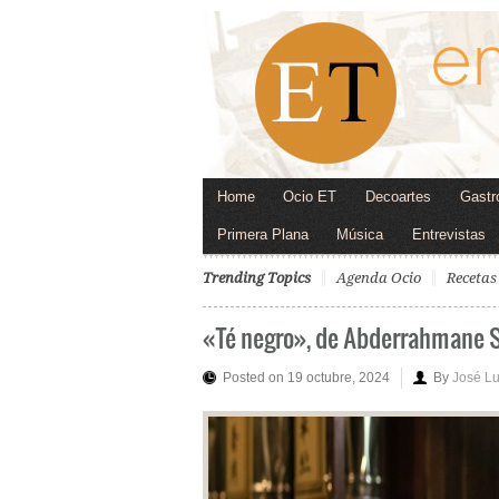
Home
Ocio ET
Decoartes
Gastr
Primera Plana
Música
Entrevistas
Trending Topics
Agenda Ocio
Recetas
«Té negro», de Abderrahmane 
Posted on 19 octubre, 2024
By
José L