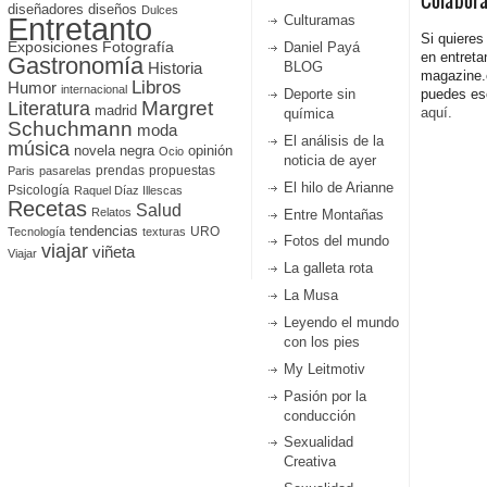
Colabor
diseñadores
diseños
Dulces
Entretanto
Culturamas
Si quieres
Fotografía
Exposiciones
Daniel Payá
en entreta
Gastronomía
Historia
BLOG
magazine
Libros
Humor
internacional
Deporte sin
puedes esc
Literatura
Margret
madrid
aquí.
química
Schuchmann
moda
El análisis de la
música
novela negra
opinión
Ocio
noticia de ayer
prendas
propuestas
Paris
pasarelas
El hilo de Arianne
Psicología
Raquel Díaz Illescas
Recetas
Salud
Relatos
Entre Montañas
tendencias
URO
Tecnología
texturas
Fotos del mundo
viajar
viñeta
Viajar
La galleta rota
La Musa
Leyendo el mundo
con los pies
My Leitmotiv
Pasión por la
conducción
Sexualidad
Creativa