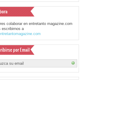
bora
eres colaborar en entretanto magazine.com
 escribirnos a
ntretantomagazine.com
ribirse por Email