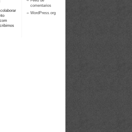
a
Feed de
comentarios
 colaborar
WordPress.org
nto
.com
ribirnos