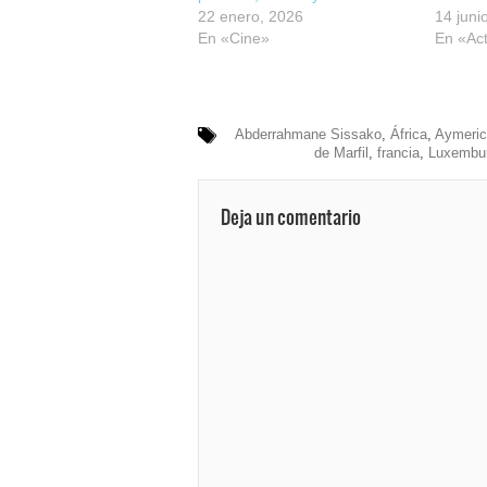
22 enero, 2026
14 juni
En «Cine»
En «Act
Abderrahmane Sissako
,
África
,
Aymerick
de Marfil
,
francia
,
Luxembu
Deja un comentario