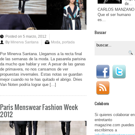
de…
CARLOS MANZANO
Que el ser humano
es…
Buscar
Posted on 5 marzo, 2012
By
Minerva Santana
Moda
,
portada
Por Minerva Santana. Llegamos a la recta final
de las semanas de la moda. La pasarela parisina
da mucho que hablar y ver. A pesar de las ganas
de primavera, no nos cansamos de ver
propuestas invernales. Estas notas se guardan
mejor cuando no te has quitado el abrigo. Dries
Van Noten podría lograr que […]
Colabora
Paris Menswear Fashion Week
2012
Si quieres colaborar en
entretanto
magazine.com puedes
escribirnos a