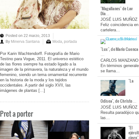
"Magallanes" de Lav
Dia…
JOSÉ LUIS MUÑOZ
Feliz coincidencia en
cartelera…
Posted on 22 marzo, 2013
By
Minerva Santana
Moda
,
portada
"Lux", de Mario Cuenca
…
Por Karin Wachtendorff. Fotografía de Mario
Testino para Vogue, 2011. El universo estético
CARLOS MANZANO
de las flores siempre ha estado ligado a la
En términos generale
imagen de la primavera, la naturaleza y el mundo
se llama…
femenino, siendo un tema ornamental recurrente
en la historia de la moda y los tejidos
"La
occidentales. A partir del siglo XVII, las
imágenes de plantas […]
Odisea", de Christo…
JOSÉ LUIS MUÑOZ
Pret a porter
Resulta paradójico q
las…
"El
ejérci
ciego"