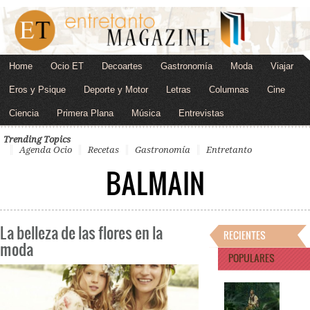
Home
Ocio ET
Decoartes
Gastronomía
Moda
Viajar
Eros y Psique
Deporte y Motor
Letras
Columnas
Cine
Ciencia
Primera Plana
Música
Entrevistas
Trending Topics
Agenda Ocio
Recetas
Gastronomía
Entretanto
BALMAIN
La belleza de las flores en la
RECIENTES
moda
POPULARES