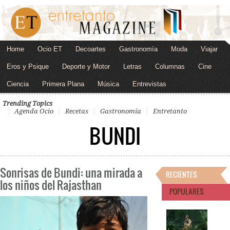
Home
Ocio ET
Decoartes
Gastronomía
Moda
Viajar
Eros y Psique
Deporte y Motor
Letras
Columnas
Cine
Ciencia
Primera Plana
Música
Entrevistas
Trending Topics
Agenda Ocio
Recetas
Gastronomía
Entretanto
BUNDI
Sonrisas de Bundi: una mirada a
RECIENTES
los niños del Rajasthan
POPULARES