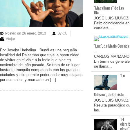
"Magallanes" de Lav
Dia…
JOSÉ LUIS MUÑOZ
Feliz coincidencia en
cartelera…
Posted on 26 enero, 2013
By
CC
Viajar
"Lux", de Mario Cuenca
…
Por Joseba Umbelina Bundi es una pequeña
localidad del Rajasthan que tuve la oportunidad
CARLOS MANZANO
de visitar en el viaje a la India que hice en
En términos generale
noviembre del año pasado. Se trata de un lugar
se llama…
bastante tranquilo comparando con las grandes
ciudades y ello permite poder andar muy relajado
"La
por sus calles y recrearse un […]
Odisea", de Christo…
JOSÉ LUIS MUÑOZ
Resulta paradójico q
las…
"El
ejérci
ciego"