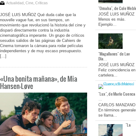
Actualidad
,
Cine
,
Críticas
"Omaha", de Cole Webl
JOSÉ LUIS MUÑOZ
JOSÉ LUIS MUÑOZ Qué duda cabe que la
Menos es más.
nouvelle vague fue, en sus tiempos, un
Ejemplo…
movimiento que revolucionó la historia del cine y
disparó directamente contra la industria
cinematográfica imperante. Un grupo de críticos
sesudos salidos de las páginas de Cahiers de
Cinema tomaron la cámara para rodar películas
independientes y de muy escaso presupuesto.
"Magallanes" de Lav
[…]
Dia…
JOSÉ LUIS MUÑOZ
Feliz coincidencia en
cartelera…
«Una bonita mañana», de Mia
Hansen-Løve
"Lux", de Mario Cuenca
…
CARLOS MANZANO
En términos generale
se llama…
"La