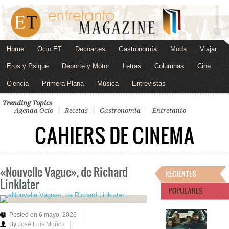
Home
Ocio ET
Decoartes
Gastronomía
Moda
Viajar
Eros y Psique
Deporte y Motor
Letras
Columnas
Cine
Ciencia
Primera Plana
Música
Entrevistas
Trending Topics
Agenda Ocio
Recetas
Gastronomía
Entretanto
CAHIERS DE CINEMA
«Nouvelle Vague», de Richard
RECIENTES
Linklater
POPULARES
Posted on 6 mayo, 2026
By
José Luis Muñoz