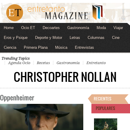
Home
Ocio ET
Decoartes
Gastronomía
Moda
Viajar
Eros y Psique
Deporte y Motor
Letras
Columnas
Cine
Ciencia
Primera Plana
Música
Entrevistas
Trending Topics
Agenda Ocio
Recetas
Gastronomía
Entretanto
CHRISTOPHER NOLLAN
Oppenheimer
RECIENTES
POPULARES