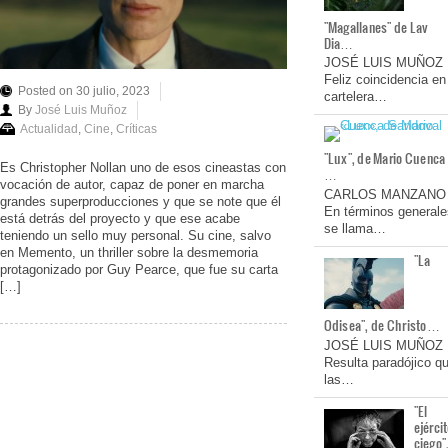
"Magallanes" de Lav
Dia…
JOSÉ LUIS MUÑOZ
Feliz coincidencia en
Posted on 30 julio, 2023
cartelera…
By
José Luis Muñoz
Actualidad
,
Cine
,
Críticas
"Lux", de Mario Cuenca
Es Christopher Nollan uno de esos cineastas con
…
vocación de autor, capaz de poner en marcha
CARLOS MANZANO
grandes superproducciones y que se note que él
En términos generale
está detrás del proyecto y que ese acabe
se llama…
teniendo un sello muy personal. Su cine, salvo
en Memento, un thriller sobre la desmemoria
"La
protagonizado por Guy Pearce, que fue su carta
[…]
Odisea", de Christo…
JOSÉ LUIS MUÑOZ
Resulta paradójico q
las…
"El
ejérci
ciego"