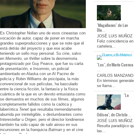
"Magallanes" de Lav
Dia…
Es Christopher Nollan uno de esos cineastas con
JOSÉ LUIS MUÑOZ
vocación de autor, capaz de poner en marcha
Feliz coincidencia en
grandes superproducciones y que se note que él
cartelera…
está detrás del proyecto y que ese acabe
teniendo un sello muy personal. Su cine, salvo
en
Memento
, un thriller sobre la desmemoria
protagonizado por Guy Pearce, que fue su carta
"Lux", de Mario Cuenca
de presentación, e
Insomnio
, un policial
…
ambientado en Alaska con un Al Pacino de
CARLOS MANZANO
policía y Robin Williams de psicópata, la más
En términos generale
convencional de sus películas, ha basculado
se llama…
entre la ciencia ficción, la fantasía y la física
cuántica de la que es un devoto entusiasta como
"La
se demuestra en muchos de sus filmes, algunos
completamente fallidos como la caótica y
laberíntica
Tenet
que resultaba tremendamente
Odisea", de Christo…
aburrida por ininteligible, o deslumbrantes como
Interestellar
u
Origen
, pero el director londinense
JOSÉ LUIS MUÑOZ
también ha sido capaz de salir airoso en sus
Resulta paradójico q
incursiones en la franquicia
Batman
y en el cine
las…