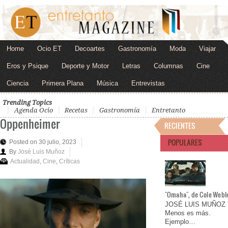
Home
Ocio ET
Decoartes
Gastronomía
Moda
Viajar
Eros y Psique
Deporte y Motor
Letras
Columnas
Cine
Ciencia
Primera Plana
Música
Entrevistas
Trending Topics
Agenda Ocio
Recetas
Gastronomía
Entretanto
Oppenheimer
RECIENTES
POPULARES
Posted on 30 julio, 2023
By
José Luis Muñoz
Actualidad
,
Cine
,
Críticas
"Omaha", de Cole Webl
JOSÉ LUIS MUÑOZ
Menos es más.
Ejemplo…