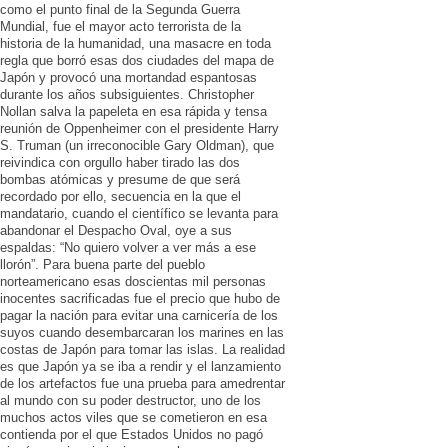
como el punto final de la Segunda Guerra
Mundial, fue el mayor acto terrorista de la
historia de la humanidad, una masacre en toda
regla que borró esas dos ciudades del mapa de
Japón y provocó una mortandad espantosas
durante los años subsiguientes. Christopher
Nollan salva la papeleta en esa rápida y tensa
reunión de Oppenheimer con el presidente Harry
S. Truman (un irreconocible Gary Oldman), que
reivindica con orgullo haber tirado las dos
bombas atómicas y presume de que será
recordado por ello, secuencia en la que el
mandatario, cuando el científico se levanta para
abandonar el Despacho Oval, oye a sus
espaldas: “No quiero volver a ver más a ese
llorón”. Para buena parte del pueblo
norteamericano esas doscientas mil personas
inocentes sacrificadas fue el precio que hubo de
pagar la nación para evitar una carnicería de los
suyos cuando desembarcaran los marines en las
costas de Japón para tomar las islas. La realidad
es que Japón ya se iba a rendir y el lanzamiento
de los artefactos fue una prueba para amedrentar
al mundo con su poder destructor, uno de los
muchos actos viles que se cometieron en esa
contienda por el que Estados Unidos no pagó