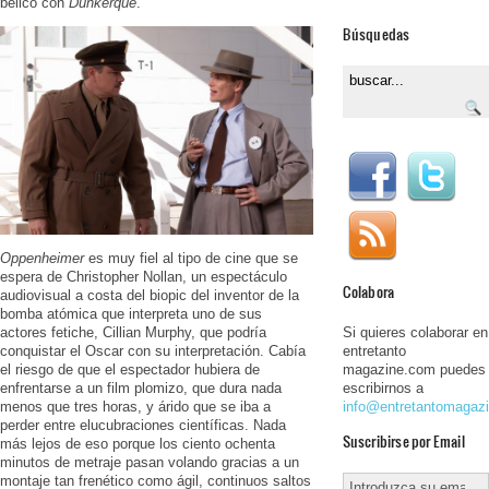
bélico con
Dunkerque
.
Búsquedas
Oppenheimer
es muy fiel al tipo de cine que se
espera de Christopher Nollan, un espectáculo
Colabora
audiovisual a costa del biopic del inventor de la
bomba atómica que interpreta uno de sus
Si quieres colaborar en
actores fetiche, Cillian Murphy, que podría
entretanto
conquistar el Oscar con su interpretación. Cabía
magazine.com puedes
el riesgo de que el espectador hubiera de
escribirnos a
enfrentarse a un film plomizo, que dura nada
info@entretantomagaz
menos que tres horas, y árido que se iba a
perder entre elucubraciones científicas. Nada
Suscribirse por Email
más lejos de eso porque los ciento ochenta
minutos de metraje pasan volando gracias a un
montaje tan frenético como ágil, continuos saltos