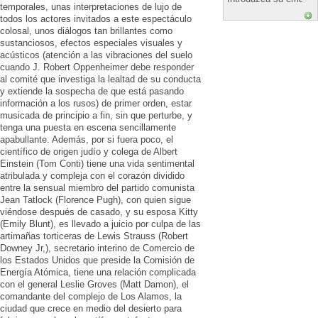
temporales, unas interpretaciones de lujo de
todos los actores invitados a este espectáculo
colosal, unos diálogos tan brillantes como
sustanciosos, efectos especiales visuales y
acústicos (atención a las vibraciones del suelo
cuando J. Robert Oppenheimer debe responder
al comité que investiga la lealtad de su conducta
y extiende la sospecha de que está pasando
información a los rusos) de primer orden, estar
musicada de principio a fin, sin que perturbe, y
tenga una puesta en escena sencillamente
apabullante. Además, por si fuera poco, el
científico de origen judío y colega de Albert
Einstein (Tom Conti) tiene una vida sentimental
atribulada y compleja con el corazón dividido
entre la sensual miembro del partido comunista
Jean Tatlock (Florence Pugh), con quien sigue
viéndose después de casado, y su esposa Kitty
(Emily Blunt), es llevado a juicio por culpa de las
artimañas torticeras de Lewis Strauss (Robert
Downey Jr,), secretario interino de Comercio de
los Estados Unidos que preside la Comisión de
Energía Atómica, tiene una relación complicada
con el general Leslie Groves (Matt Damon), el
comandante del complejo de Los Alamos, la
ciudad que crece en medio del desierto para