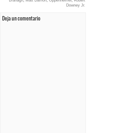
Branagh
,
Matt Damon
,
Oppenheimer
,
Robert
Downey Jr.
Deja un comentario