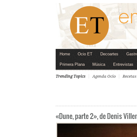
Home
Ocio ET
Decoartes
Gastr
Primera Plana
Música
Entrevistas
Trending Topics
Agenda Ocio
Recetas
«Dune, parte 2», de Denis Vill