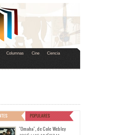
Columnas
Cine
Ciencia
NTES
POPULARES
"Omaha", de Cole Webley