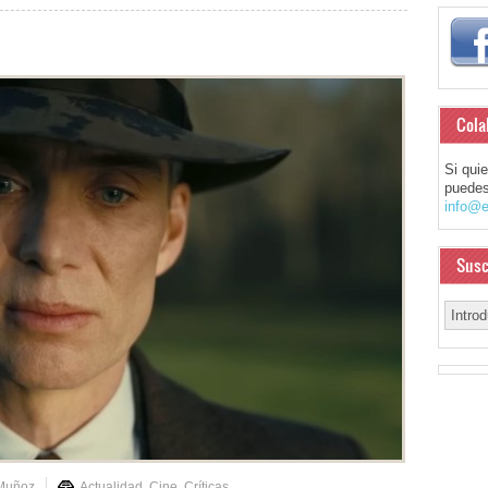
Cola
Si qui
puedes
info@e
Susc
 Muñoz
Actualidad
,
Cine
,
Críticas