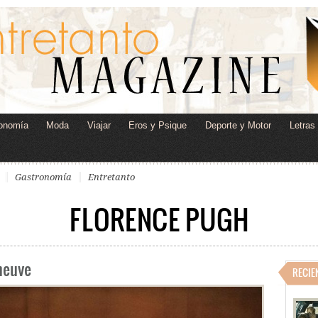
onomía
Moda
Viajar
Eros y Psique
Deporte y Motor
Letras
Gastronomía
Entretanto
FLORENCE PUGH
eneuve
RECIE