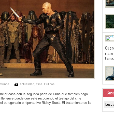
Cuen
CARL
llam
 Muñoz
Actualidad
,
Cine
,
Críticas
Busc
e mejor casa con la segunda parte de Dune que también hago
illeneuve puede que esté recogiendo el testigo del cine
l octogenario e hiperactivo Ridley Scott. El tratamiento de la