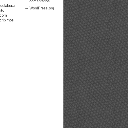
comentarios
 colaborar
WordPress.org
nto
.com
ribirnos