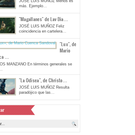
JOSÉ LUIS MUÑOZ Menos es
más. Ejemplo…
"Magallanes" de Lav Dia…
JOSÉ LUIS MUÑOZ Feliz
coincidencia en cartelera…
"Lux", de
Mario
ca …
OS MANZANO En términos generales se
a…
"La Odisea", de Christo…
JOSÉ LUIS MUÑOZ Resulta
paradójico que las…
ar