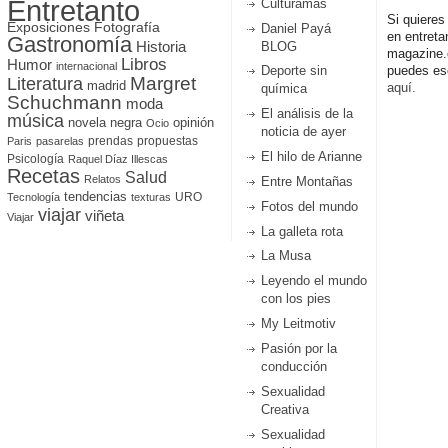
Entretanto
Culturamas
Si quieres
Fotografía
Exposiciones
Daniel Payá
en entreta
Gastronomía
Historia
BLOG
magazine
Libros
Humor
internacional
Deporte sin
puedes esc
Literatura
Margret
madrid
aquí.
química
Schuchmann
moda
El análisis de la
música
novela negra
opinión
Ocio
noticia de ayer
prendas
propuestas
Paris
pasarelas
El hilo de Arianne
Psicología
Raquel Díaz Illescas
Recetas
Salud
Relatos
Entre Montañas
tendencias
URO
Tecnología
texturas
Fotos del mundo
viajar
viñeta
Viajar
La galleta rota
La Musa
Leyendo el mundo
con los pies
My Leitmotiv
Pasión por la
conducción
Sexualidad
Creativa
Sexualidad