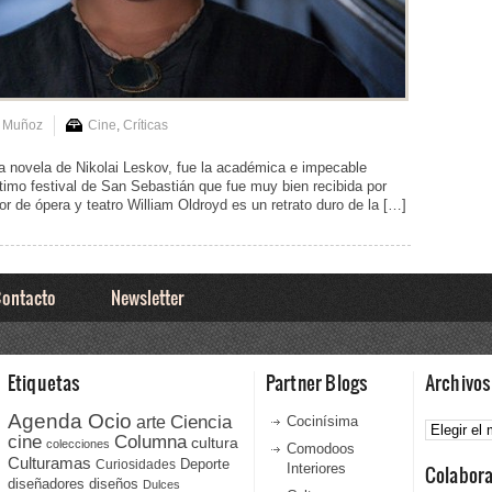
s Muñoz
Cine
,
Críticas
a novela de Nikolai Leskov, fue la académica e impecable
último festival de San Sebastián que fue muy bien recibida por
ctor de ópera y teatro William Oldroyd es un retrato duro de la […]
ontacto
Newsletter
Etiquetas
Partner Blogs
Archivos
Agenda Ocio
Ciencia
Archivos
arte
Cocinísima
cine
Columna
cultura
colecciones
Comodoos
Culturamas
Curiosidades
Deporte
Interiores
Colabor
diseñadores
diseños
Dulces