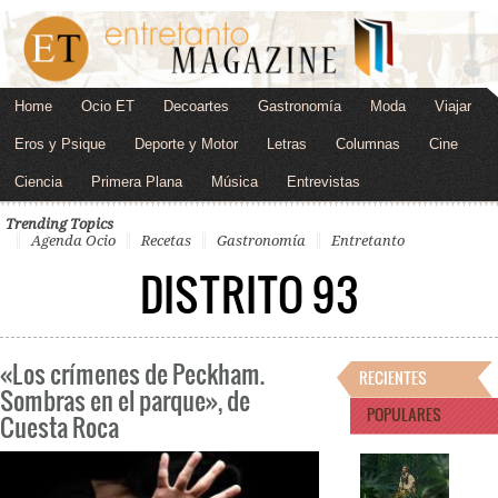
Home
Ocio ET
Decoartes
Gastronomía
Moda
Viajar
Eros y Psique
Deporte y Motor
Letras
Columnas
Cine
Ciencia
Primera Plana
Música
Entrevistas
Trending Topics
Agenda Ocio
Recetas
Gastronomía
Entretanto
DISTRITO 93
«Los crímenes de Peckham.
RECIENTES
Sombras en el parque», de
POPULARES
Cuesta Roca