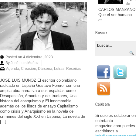
de…
CARLOS MANZANO
Que el ser humano
es…
Buscar
Posted on 4 diciembre, 2023
By
José Luis Muñoz
Agenda
,
Creación
,
Dársena
,
Letras
,
Reseñas
JOSÉ LUIS MUÑOZ El escritor colombiano
radicado en España Gustavo Forero, con una
amplia obra narrativa a sus espaldas como
Desaparición, Amantes y destructores, Una
historia del anarquismo y El innombrable,
Colabora
además de los libros de ensayo Capitalismo
como crisis y Anarquismo en la novela de
Si quieres colaborar en
crímenes del siglo XXI en España, La novela de
entretanto
[…]
magazine.com puedes
escribirnos a