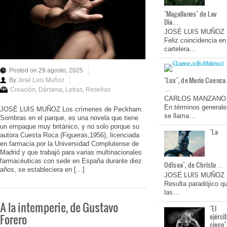
"Magallanes" de Lav
Dia…
JOSÉ LUIS MUÑOZ
Feliz coincidencia en
cartelera…
Posted on 29 agosto, 2025
"Lux", de Mario Cuenca
By
José Luis Muñoz
…
Creación
,
Dársena
,
Letras
,
Reseñas
CARLOS MANZANO
En términos generale
JOSÉ LUIS MUÑOZ Los crímenes de Peckham.
se llama…
Sombras en el parque, es una novela que tiene
un empaque muy británico, y no solo porque su
"La
autora Cuesta Roca (Figueras,1956), licenciada
en farmacia por la Universidad Complutense de
Madrid y que trabajó para varias multinacionales
farmacéuticas con sede en España durante diez
Odisea", de Christo…
años, se estableciera en […]
JOSÉ LUIS MUÑOZ
Resulta paradójico q
las…
A la intemperie, de Gustavo
"El
Forero
ejérci
ciego"