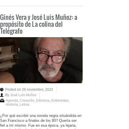
Ginés Vera y José Luis Muñoz: a
propósito de La colina del
Telégrafo
Posted on 26 noviembre, 2022
By
José Luis Muñoz
Agenda
,
Creación
,
Dársena
,
Entrevistas
,
Historia
,
Letras
¿Por qué escribir una novela negra situándola en
San Francisco a finales de los 80? Quería ser
fiel a mí mismo. Fue en esa época, ya lejana,