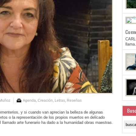
Cuen
CARL
llam
 Muñoz
Agenda
,
Creación
,
Letras
,
Reseñas
Busc
menterios, y si cuando van aprecian la belleza de algunas
rtos o la representación de los propios muertos en delicado
 llamado arte funerario ha dado a la humanidad obras maestras.