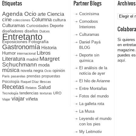
Etiquetas
Partner Blogs
Archivos
Agenda Ocio
Ciencia
Archivos
arte
Cocinísima
cine
Columna
cultura
colecciones
Comodoos
Culturamas
Curiosidades
Deporte
Interiores
Colabor
diseñadores
diseños
Dulces
Entretanto
Culturamas
Si quieres
Fotografía
Exposiciones
Daniel Payá
en entreta
Gastronomía
Historia
BLOG
magazine
Libros
Humor
internacional
Deporte sin
puedes esc
Literatura
Margret
madrid
aquí.
química
Schuchmann
moda
El análisis de la
música
novela negra
opinión
Ocio
noticia de ayer
prendas
propuestas
Paris
pasarelas
El hilo de Arianne
Psicología
Raquel Díaz Illescas
Recetas
Salud
Relatos
Entre Montañas
tendencias
URO
Tecnología
texturas
Fotos del mundo
viajar
viñeta
Viajar
La galleta rota
La Musa
Leyendo el mundo
con los pies
My Leitmotiv