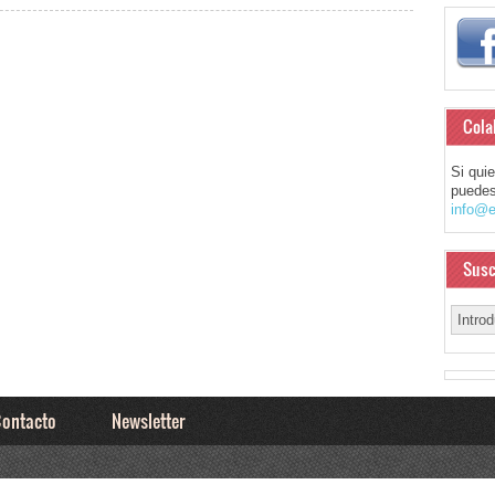
Cola
Si qui
puedes
info@e
Susc
ontacto
Newsletter