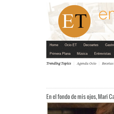
Home
Ocio ET
Decoartes
Gastr
Primera Plana
Música
Entrevistas
Trending Topics
Agenda Ocio
Recetas
En el fondo de mis ojos, Mari C