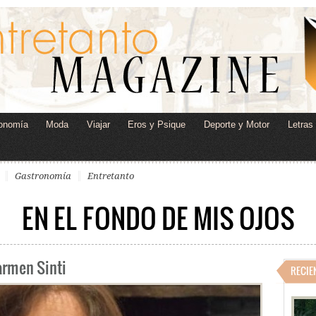
onomía
Moda
Viajar
Eros y Psique
Deporte y Motor
Letras
Gastronomía
Entretanto
EN EL FONDO DE MIS OJOS
armen Sinti
RECIE