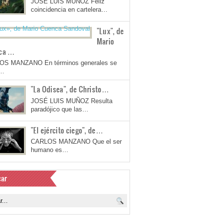
JOSÉ LUIS MUÑOZ Feliz
coincidencia en cartelera…
"Lux", de
Mario
ca …
OS MANZANO En términos generales se
a…
"La Odisea", de Christo…
JOSÉ LUIS MUÑOZ Resulta
paradójico que las…
"El ejército ciego", de…
CARLOS MANZANO Que el ser
humano es…
ar