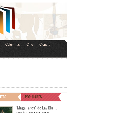
Columnas
Cine
Ciencia
NTES
POPULARES
"Magallanes" de Lav Dia…