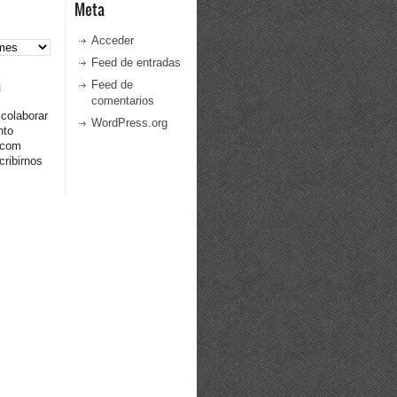
Meta
Acceder
Feed de entradas
a
Feed de
comentarios
 colaborar
WordPress.org
nto
.com
ribirnos