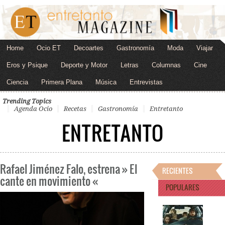
Home
Ocio ET
Decoartes
Gastronomía
Moda
Viajar
Eros y Psique
Deporte y Motor
Letras
Columnas
Cine
Ciencia
Primera Plana
Música
Entrevistas
Trending Topics
Agenda Ocio
Recetas
Gastronomía
Entretanto
ENTRETANTO
Rafael Jiménez Falo, estrena » El
RECIENTES
cante en movimiento «
POPULARES