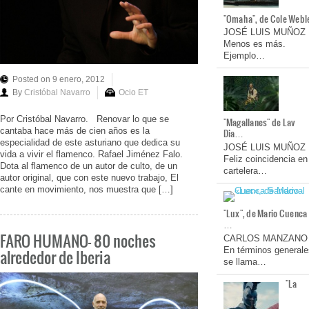
"Omaha", de Cole Webl
JOSÉ LUIS MUÑOZ
Menos es más.
Ejemplo…
Posted on 9 enero, 2012
By
Cristóbal Navarro
Ocio ET
Por Cristóbal Navarro. Renovar lo que se
"Magallanes" de Lav
cantaba hace más de cien años es la
Dia…
especialidad de este asturiano que dedica su
JOSÉ LUIS MUÑOZ
vida a vivir el flamenco. Rafael Jiménez Falo.
Feliz coincidencia en
Dota al flamenco de un autor de culto, de un
cartelera…
autor original, que con este nuevo trabajo, El
cante en movimiento, nos muestra que […]
"Lux", de Mario Cuenca
…
FARO HUMANO- 80 noches
CARLOS MANZANO
En términos generale
alrededor de Iberia
se llama…
"La