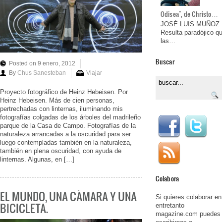
Odisea", de Christo…
JOSÉ LUIS MUÑOZ
Resulta paradójico q
las…
Buscar
Posted on 9 enero, 2012
By
Chus Sanesteban
Viajar
Proyecto fotográfico de Heinz Hebeisen. Por
Heinz Hebeisen. Más de cien personas,
pertrechadas con linternas, iluminando mis
fotografías colgadas de los árboles del madrileño
parque de la Casa de Campo. Fotografías de la
naturaleza arrancadas a la oscuridad para ser
luego contempladas también en la naturaleza,
también en plena oscuridad, con ayuda de
linternas. Algunas, en […]
Colabora
EL MUNDO, UNA CÁMARA Y UNA
Si quieres colaborar en
BICICLETA.
entretanto
magazine.com puedes