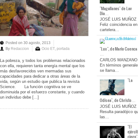
"Magallanes" de Lav
Dia…
JOSÉ LUIS MUÑOZ
Feliz coincidencia en
cartelera…
Posted on 30 agosto, 2013
"Lux", de Mario Cuenca
By
Redaccion
Ocio ET
,
portada
…
CARLOS MANZANO
La pobreza, y todos los problemas relacionados
En términos generale
con ella, requieren tanta energía mental que los
se llama…
más desfavorecidos ven mermadas sus
capacidades para dedicar a otras áreas de la
"La
vida, según un estudio que publica la revista
Science. La función cognitiva se ve
disminuida por el esfuerzo constante, y cuando
un individuo debe […]
Odisea", de Christo…
JOSÉ LUIS MUÑOZ
Resulta paradójico q
las…
"El
ejérci
ciego"