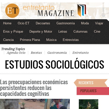
Home
Ocio ET
Decoartes
Gastronomía
Moda
Viajar
Eros y Psique
Deporte y Motor
Letras
Columnas
Cine
Ciencia
Primera Plana
Música
Entrevistas
Trending Topics
Agenda Ocio
Recetas
Gastronomía
Entretanto
ESTUDIOS SOCIOLÓGICOS
Las preocupaciones económicas
RECIENTES
persistentes reducen las
POPULARES
capacidades cognitivas