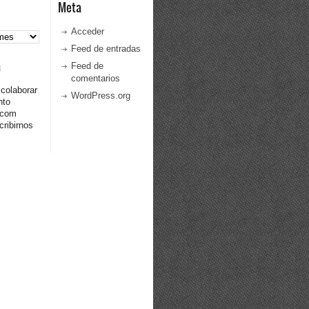
Meta
Acceder
Feed de entradas
a
Feed de
comentarios
 colaborar
WordPress.org
nto
.com
ribirnos