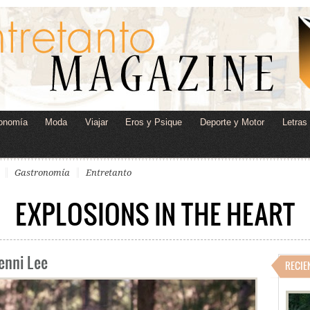
onomía
Moda
Viajar
Eros y Psique
Deporte y Motor
Letras
Gastronomía
Entretanto
EXPLOSIONS IN THE HEART
Yenni Lee
RECIE