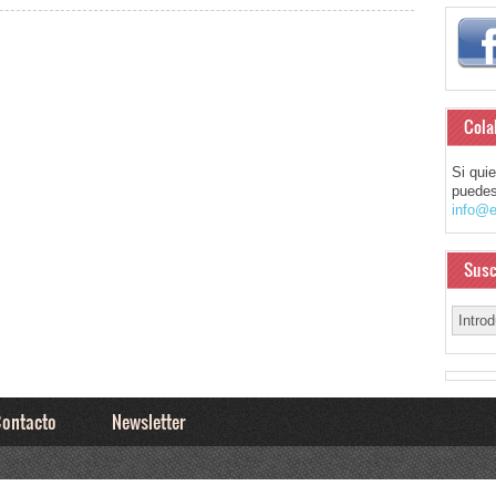
Cola
Si qui
puedes
info@e
Susc
ontacto
Newsletter