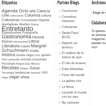
Etiquetas
Partner Blogs
Archivos
Agenda Ocio
Ciencia
Archivos
arte
Cocinísima
cine
Columna
cultura
colecciones
Comodoos
Culturamas
Curiosidades
Deporte
Interiores
Colabor
diseñadores
diseños
Dulces
Entretanto
Culturamas
Si quieres
Fotografía
Exposiciones
Daniel Payá
en entreta
Gastronomía
Historia
BLOG
magazine
Libros
Humor
internacional
Deporte sin
puedes esc
Literatura
Margret
madrid
aquí.
química
Schuchmann
moda
El análisis de la
música
novela negra
opinión
Ocio
noticia de ayer
prendas
propuestas
Paris
pasarelas
El hilo de Arianne
Psicología
Raquel Díaz Illescas
Recetas
Salud
Relatos
Entre Montañas
tendencias
URO
Tecnología
texturas
Fotos del mundo
viajar
viñeta
Viajar
La galleta rota
La Musa
Leyendo el mundo
con los pies
My Leitmotiv