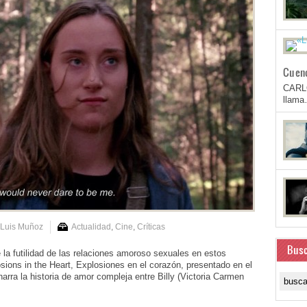
Cuen
CARL
llam
 Luis Muñoz
Actualidad
,
Cine
,
Críticas
Busc
 futilidad de las relaciones amoroso sexuales en estos
osions in the Heart, Explosiones en el corazón, presentado en el
arra la historia de amor compleja entre Billy (Victoria Carmen