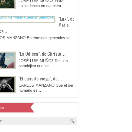
JOSÉ LUIS MUÑOZ Feliz
coincidencia en cartelera…
"Lux", de
Mario
ca …
OS MANZANO En términos generales se
a…
"La Odisea", de Christo…
JOSÉ LUIS MUÑOZ Resulta
paradójico que las…
"El ejército ciego", de…
CARLOS MANZANO Que el ser
humano es…
ar