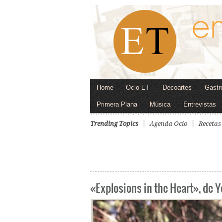
Home
Ocio ET
Decoartes
Gastr
Primera Plana
Música
Entrevistas
Trending Topics
Agenda Ocio
Recetas
«Explosions in the Heart», de 