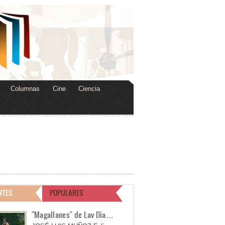
Columnas
Cine
Ciencia
NTES
POPULARES
"Magallanes" de Lav Dia…