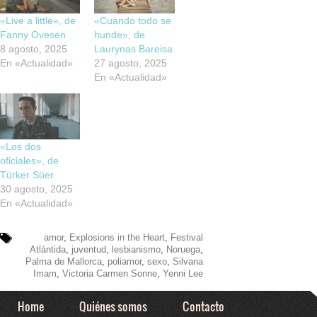
«Live a little», de
«Cuando todo se
Fanny Ovesen
hunde», de
8 agosto, 2025
Laurynas Bareisa
En «Actualidad»
27 agosto, 2025
En «Actualidad»
«Los dos
oficiales», de
Türker Süer
30 agosto, 2025
En «Actualidad»
amor
,
Explosions in the Heart
,
Festival
Atlántida
,
juventud
,
lesbianismo
,
Noruega
,
Palma de Mallorca
,
poliamor
,
sexo
,
Silvana
Imam
,
Victoria Carmen Sonne
,
Yenni Lee
Home
Quiénes somos
Contacto