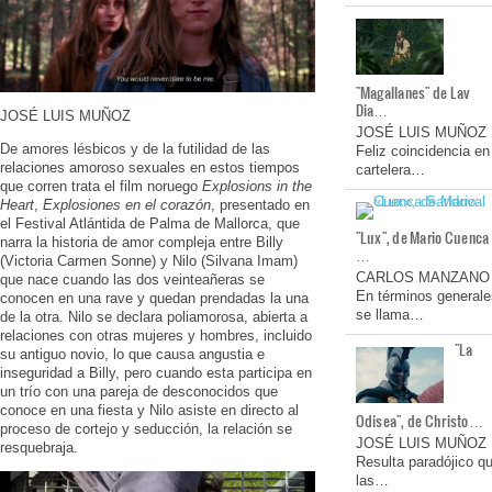
"Magallanes" de Lav
Dia…
JOSÉ LUIS MUÑOZ
JOSÉ LUIS MUÑOZ
De amores lésbicos y de la futilidad de las
Feliz coincidencia en
relaciones amoroso sexuales en estos tiempos
cartelera…
que corren trata el film noruego
Explosions in the
Heart
,
Explosiones en el corazón
, presentado en
el Festival Atlántida de Palma de Mallorca, que
"Lux", de Mario Cuenca
narra la historia de amor compleja entre Billy
…
(Victoria Carmen Sonne) y Nilo (Silvana Imam)
CARLOS MANZANO
que nace cuando las dos veinteañeras se
En términos generale
conocen en una rave y quedan prendadas la una
se llama…
de la otra. Nilo se declara poliamorosa, abierta a
relaciones con otras mujeres y hombres, incluido
"La
su antiguo novio, lo que causa angustia e
inseguridad a Billy, pero cuando esta participa en
un trío con una pareja de desconocidos que
conoce en una fiesta y Nilo asiste en directo al
Odisea", de Christo…
proceso de cortejo y seducción, la relación se
JOSÉ LUIS MUÑOZ
resquebraja.
Resulta paradójico q
las…