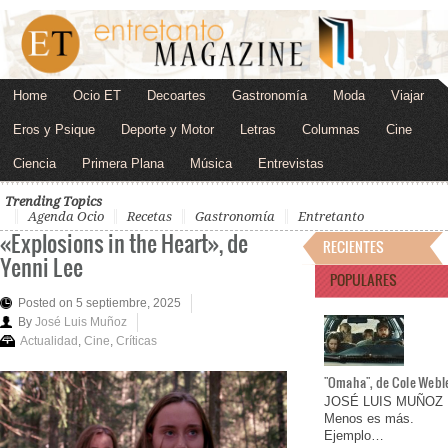
Home
Ocio ET
Decoartes
Gastronomía
Moda
Viajar
Eros y Psique
Deporte y Motor
Letras
Columnas
Cine
Ciencia
Primera Plana
Música
Entrevistas
Trending Topics
Agenda Ocio
Recetas
Gastronomía
Entretanto
«Explosions in the Heart», de
RECIENTES
Yenni Lee
POPULARES
Posted on 5 septiembre, 2025
By
José Luis Muñoz
Actualidad
,
Cine
,
Críticas
"Omaha", de Cole Webl
JOSÉ LUIS MUÑOZ
Menos es más.
Ejemplo…