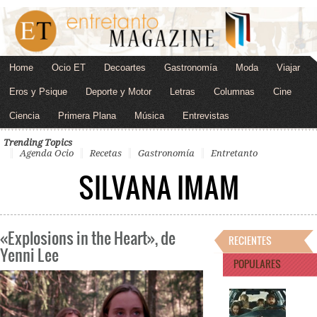
Home
Ocio ET
Decoartes
Gastronomía
Moda
Viajar
Eros y Psique
Deporte y Motor
Letras
Columnas
Cine
Ciencia
Primera Plana
Música
Entrevistas
Trending Topics
Agenda Ocio
Recetas
Gastronomía
Entretanto
SILVANA IMAM
«Explosions in the Heart», de
RECIENTES
Yenni Lee
POPULARES