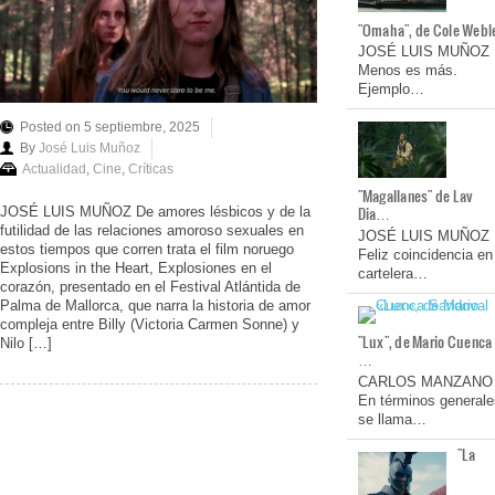
"Omaha", de Cole Webl
JOSÉ LUIS MUÑOZ
Menos es más.
Ejemplo…
Posted on 5 septiembre, 2025
By
José Luis Muñoz
Actualidad
,
Cine
,
Críticas
"Magallanes" de Lav
Dia…
JOSÉ LUIS MUÑOZ De amores lésbicos y de la
futilidad de las relaciones amoroso sexuales en
JOSÉ LUIS MUÑOZ
estos tiempos que corren trata el film noruego
Feliz coincidencia en
Explosions in the Heart, Explosiones en el
cartelera…
corazón, presentado en el Festival Atlántida de
Palma de Mallorca, que narra la historia de amor
compleja entre Billy (Victoria Carmen Sonne) y
"Lux", de Mario Cuenca
Nilo […]
…
CARLOS MANZANO
En términos generale
se llama…
"La