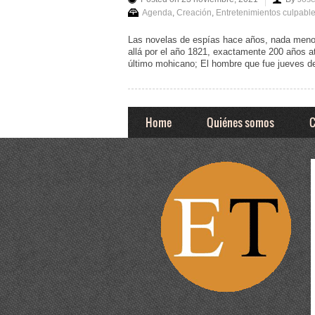
Agenda
,
Creación
,
Entretenimientos culpabl
Las novelas de espías hace años, nada menos
allá por el año 1821, exactamente 200 años a
último mohicano; El hombre que fue jueves de
Home
Quiénes somos
C