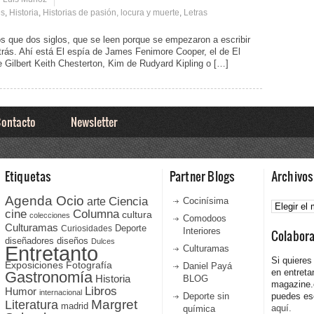
es
,
Historia
,
Historias de pasión, locura y muerte
,
Letras
 que dos siglos, que se leen porque se empezaron a escribir
trás. Ahí está El espía de James Fenimore Cooper, el de El
 Gilbert Keith Chesterton, Kim de Rudyard Kipling o […]
ontacto
Newsletter
Etiquetas
Partner Blogs
Archivos
Agenda Ocio
Ciencia
Archivos
arte
Cocinísima
cine
Columna
cultura
colecciones
Comodoos
Culturamas
Curiosidades
Deporte
Interiores
Colabor
diseñadores
diseños
Dulces
Entretanto
Culturamas
Si quieres
Fotografía
Exposiciones
Daniel Payá
en entreta
Gastronomía
Historia
BLOG
magazine
Libros
Humor
internacional
Deporte sin
puedes esc
Literatura
Margret
madrid
aquí.
química