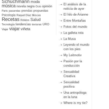
Schuchmann
moda
El análisis de la
música
novela negra
opinión
Ocio
noticia de ayer
prendas
propuestas
Paris
pasarelas
El hilo de Arianne
Psicología
Raquel Díaz Illescas
Recetas
Salud
Relatos
Entre Montañas
tendencias
URO
Tecnología
texturas
Fotos del mundo
viajar
viñeta
Viajar
La galleta rota
La Musa
Leyendo el mundo
con los pies
My Leitmotiv
Pasión por la
conducción
Sexualidad
Creativa
Sexualidad
positiva
Una antropóloga
en la luna
Where is my tie?