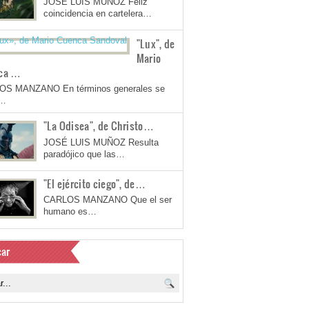
JOSÉ LUIS MUÑOZ Feliz
coincidencia en cartelera…
"Lux", de
Mario
ca …
OS MANZANO En términos generales se
a…
"La Odisea", de Christo…
JOSÉ LUIS MUÑOZ Resulta
paradójico que las…
"El ejército ciego", de…
CARLOS MANZANO Que el ser
humano es…
ar