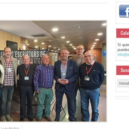
Cola
Si qui
puedes
info@e
Susc
 Luis Muñoz