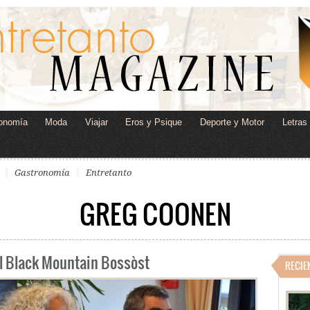
onomía
Moda
Viajar
Eros y Psique
Deporte y Motor
Letras
Gastronomía
Entretanto
GREG COONEN
el Black Mountain Bossòst
RECIE