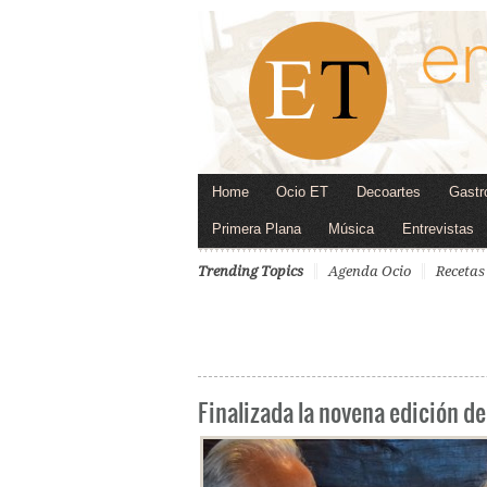
Home
Ocio ET
Decoartes
Gastr
Primera Plana
Música
Entrevistas
Trending Topics
Agenda Ocio
Recetas
Finalizada la novena edición d