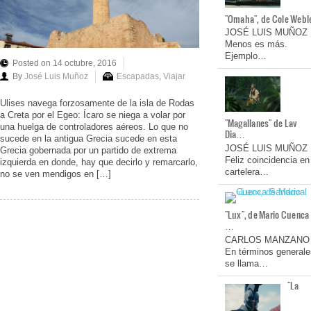
"Omaha", de Cole Webl
JOSÉ LUIS MUÑOZ
Menos es más.
Ejemplo…
Posted on 14 octubre, 2016
By
José Luis Muñoz
Escapadas
,
Viajar
Ulises navega forzosamente de la isla de Rodas
a Creta por el Egeo: Ícaro se niega a volar por
"Magallanes" de Lav
una huelga de controladores aéreos. Lo que no
Dia…
sucede en la antigua Grecia sucede en esta
JOSÉ LUIS MUÑOZ
Grecia gobernada por un partido de extrema
Feliz coincidencia en
izquierda en donde, hay que decirlo y remarcarlo,
cartelera…
no se ven mendigos en […]
"Lux", de Mario Cuenca
…
CARLOS MANZANO
En términos generale
se llama…
"La