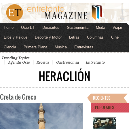
Home
Ocio ET
Decoartes
Gastronomía
Moda
Viajar
Eros y Psique
Deporte y Motor
Letras
Columnas
Cine
Ciencia
Primera Plana
Música
Entrevistas
Trending Topics
Agenda Ocio
Recetas
Gastronomía
Entretanto
HERACLIÓN
Creta de Greco
RECIENTES
POPULARES