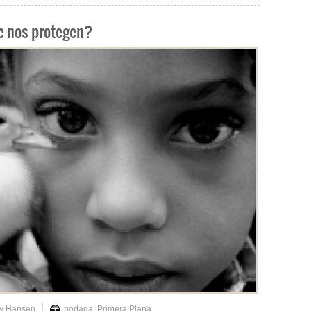
e nos protegen?
ry Hansen
portada
,
Primera Plana