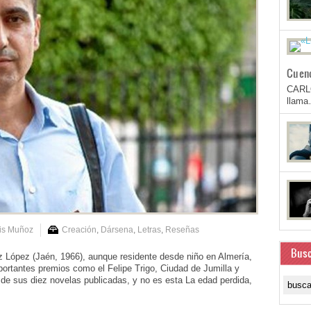
Cuen
CARL
llam
is Muñoz
Creación
,
Dársena
,
Letras
,
Reseñas
Busc
ez López (Jaén, 1966), aunque residente desde niño en Almería,
mportantes premios como el Felipe Trigo, Ciudad de Jumilla y
 de sus diez novelas publicadas, y no es esta La edad perdida,