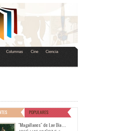
Columnas
Cine
Ciencia
NTES
POPULARES
"Magallanes" de Lav Dia…