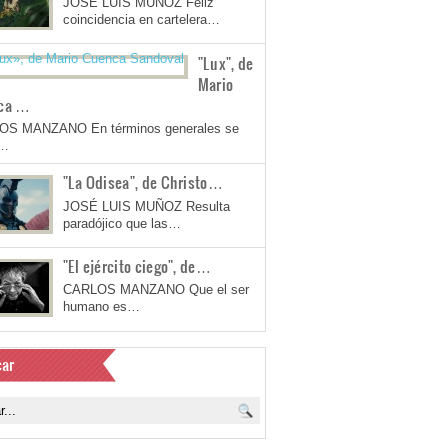
JOSÉ LUIS MUÑOZ Feliz
coincidencia en cartelera…
"Lux", de
Mario
ca …
OS MANZANO En términos generales se
a…
"La Odisea", de Christo…
JOSÉ LUIS MUÑOZ Resulta
paradójico que las…
"El ejército ciego", de…
CARLOS MANZANO Que el ser
humano es…
ar