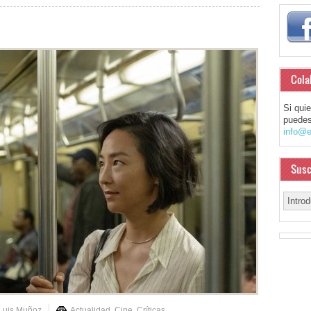
Cola
Si qui
puedes
info@e
Susc
Luis Muñoz
Actualidad
,
Cine
,
Críticas