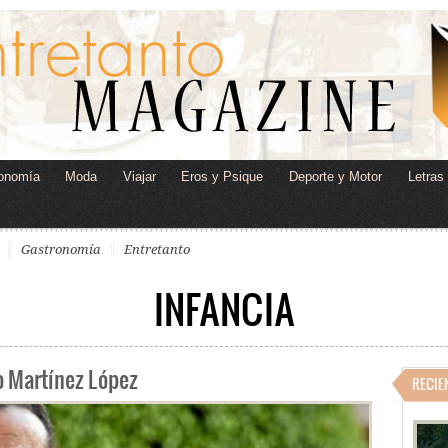
onomía
Moda
Viajar
Eros y Psique
Deporte y Motor
Letras
Gastronomía
Entretanto
INFANCIA
o Martínez López
RECIE