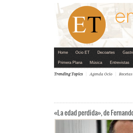
Home
Ocio ET
Decoartes
Gastr
Primera Plana
Música
Entrevistas
Trending Topics
Agenda Ocio
Recetas
«La edad perdida», de Fernand