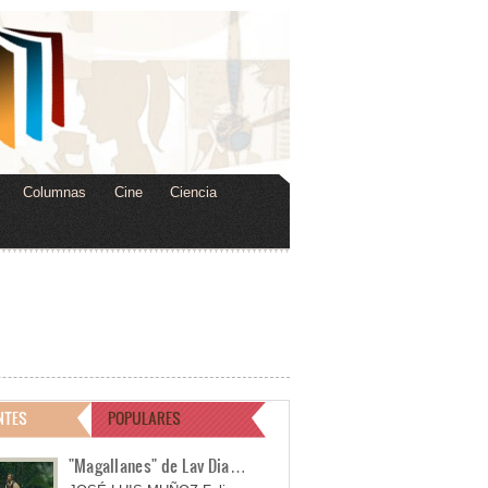
Columnas
Cine
Ciencia
NTES
POPULARES
"Magallanes" de Lav Dia…