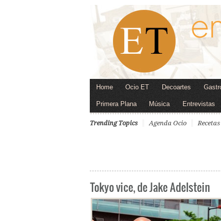
Home
Ocio ET
Decoartes
Gastr
Primera Plana
Música
Entrevistas
Trending Topics
Agenda Ocio
Recetas
Tokyo vice, de Jake Adelstein