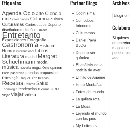
Etiquetas
Partner Blogs
Archivos
Agenda Ocio
Ciencia
Archivos
arte
Cocinísima
cine
Columna
cultura
colecciones
Comodoos
Culturamas
Curiosidades
Deporte
Interiores
Colabor
diseñadores
diseños
Dulces
Entretanto
Culturamas
Si quieres
Fotografía
Exposiciones
Daniel Payá
en entreta
Gastronomía
Historia
BLOG
magazine
Libros
Humor
internacional
Deporte sin
puedes esc
Literatura
Margret
madrid
aquí.
química
Schuchmann
moda
El análisis de la
música
novela negra
opinión
Ocio
noticia de ayer
prendas
propuestas
Paris
pasarelas
El hilo de Arianne
Psicología
Raquel Díaz Illescas
Recetas
Salud
Relatos
Entre Montañas
tendencias
URO
Tecnología
texturas
Fotos del mundo
viajar
viñeta
Viajar
La galleta rota
La Musa
Leyendo el mundo
con los pies
My Leitmotiv