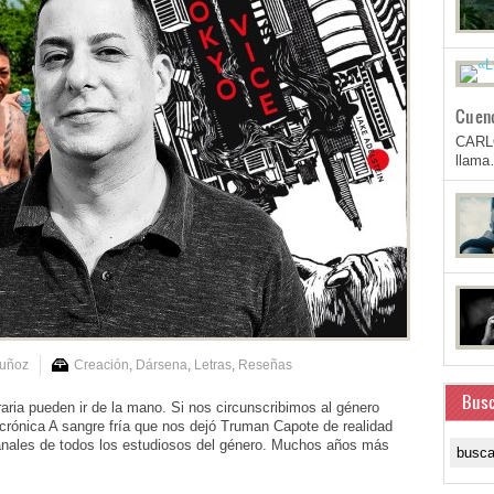
Cuen
CARL
llam
Muñoz
Creación
,
Dársena
,
Letras
,
Reseñas
Busc
raria pueden ir de la mano. Si nos circunscribimos al género
, crónica A sangre fría que nos dejó Truman Capote de realidad
anales de todos los estudiosos del género. Muchos años más