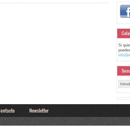
Cola
Si qui
puedes
info@e
Susc
ontacto
Newsletter