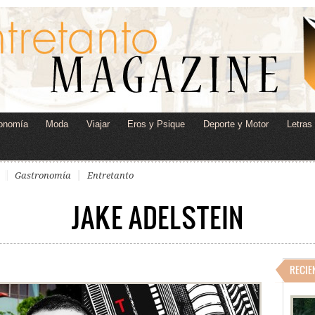
onomía
Moda
Viajar
Eros y Psique
Deporte y Motor
Letras
Gastronomía
Entretanto
JAKE ADELSTEIN
RECIE