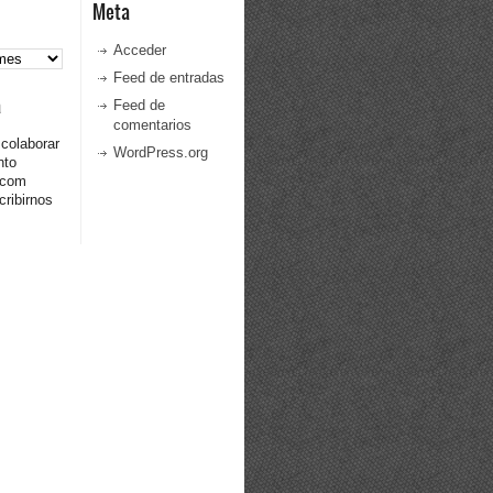
Meta
Acceder
Feed de entradas
a
Feed de
comentarios
 colaborar
WordPress.org
nto
.com
ribirnos