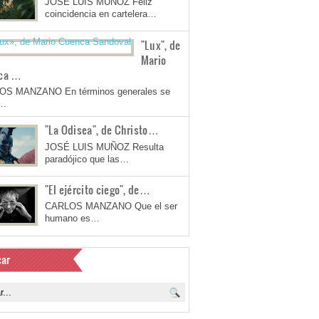
JOSÉ LUIS MUÑOZ Feliz
coincidencia en cartelera…
"Lux", de
Mario
ca …
OS MANZANO En términos generales se
a…
"La Odisea", de Christo…
JOSÉ LUIS MUÑOZ Resulta
paradójico que las…
"El ejército ciego", de…
CARLOS MANZANO Que el ser
humano es…
ar