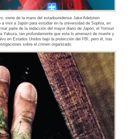
ivo, viene de la mano del estadounidense Jake Adelstein
 a vivir a Japón para estudiar en la universidad de Sophía, en
rmar parte de la redacción del mayor diario de Japón, el Yomiuri
la Yakuza, tan profundamente que esta lo amenazó de muerte y
lvo en Estados Unidos bajo la protección del FBI, pero él, tras
vestigaciones sobre el crimen organizado.