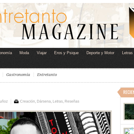
onomía
Moda
Viajar
Eros y Psique
Deporte y Motor
Letras
Gastronomía
Entretanto
RECIE
Muñoz
Creación
,
Dársena
,
Letras
,
Reseñas