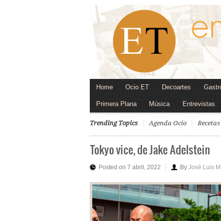
Home
Ocio ET
Decoartes
Gastr
Primera Plana
Música
Entrevistas
Trending Topics
Agenda Ocio
Recetas
Tokyo vice, de Jake Adelstein
Posted on 7 abril, 2022
By
José Luis 