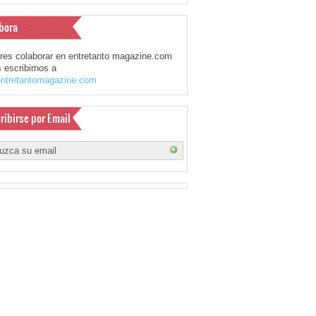
bora
eres colaborar en entretanto magazine.com
 escribirnos a
ntretantomagazine.com
ribirse por Email