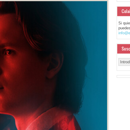
Cola
Si qui
puedes
info@e
Susc