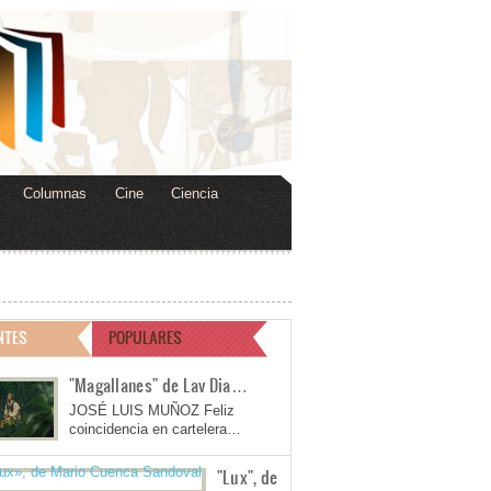
Columnas
Cine
Ciencia
NTES
POPULARES
"Magallanes" de Lav Dia…
JOSÉ LUIS MUÑOZ Feliz
coincidencia en cartelera…
"Lux", de