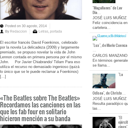
"Magallanes" de Lav
Dia…
JOSÉ LUIS MUÑOZ
Feliz coincidencia en
Posted on 30 agosto, 2014
cartelera…
By
Redaccion
Letras
,
portada
El escritor francés David Foenkinos, celebrado
"Lux", de Mario Cuenca
por la novela La delicadeza (2009) y largamente
…
premiado, se propuso novelar la vida de John
CARLOS MANZANO
Lennon contada en primera persona por el mismo
En términos generale
John. Por Javier Chiabrando/ Télam Para eso
se llama…
utiliza el recurso no demasiado ingenioso (quizá
lo único que se le puede reclamar a Foenkinos)
"La
[…]
Odisea", de Christo…
«The Beatles sobre The Beatles»
JOSÉ LUIS MUÑOZ
Recordamos las canciones en las
Resulta paradójico q
las…
que los fab four en solitario
hicieron mención a su banda
"El
ejérci
ciego"