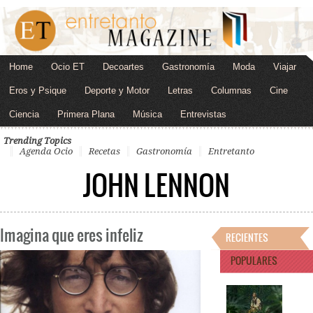
Home
Ocio ET
Decoartes
Gastronomía
Moda
Viajar
Eros y Psique
Deporte y Motor
Letras
Columnas
Cine
Ciencia
Primera Plana
Música
Entrevistas
Trending Topics
Agenda Ocio
Recetas
Gastronomía
Entretanto
JOHN LENNON
Imagina que eres infeliz
RECIENTES
POPULARES