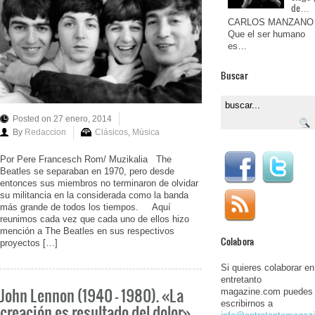
de…
CARLOS MANZANO
Que el ser humano
es…
Buscar
Posted on 27 enero, 2014
By
Redaccion
Clásicos
,
Música
Por Pere Francesch Rom/ Muzikalia The
Beatles se separaban en 1970, pero desde
entonces sus miembros no terminaron de olvidar
su militancia en la considerada como la banda
más grande de todos los tiempos. Aquí
reunimos cada vez que cada uno de ellos hizo
mención a The Beatles en sus respectivos
Colabora
proyectos […]
Si quieres colaborar en
entretanto
John Lennon (1940 – 1980). «La
magazine.com puedes
escribirnos a
creación es resultado del dolor»