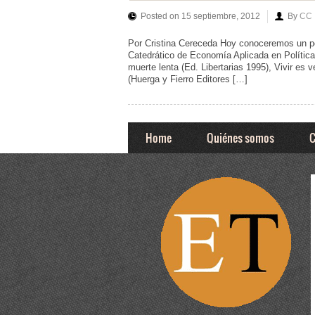
Posted on 15 septiembre, 2012
By
CC
Por Cristina Cereceda Hoy conoceremos un po
Catedrático de Economía Aplicada en Política
muerte lenta (Ed. Libertarias 1995), Vivir es 
(Huerga y Fierro Editores […]
Home
Quiénes somos
C