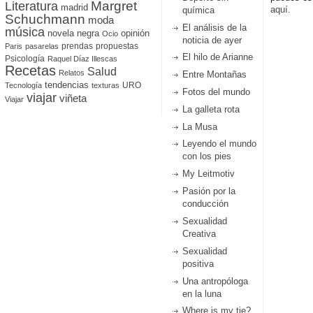
Literatura
Margret
madrid
aquí.
química
Schuchmann
moda
El análisis de la
música
novela negra
opinión
Ocio
noticia de ayer
prendas
propuestas
Paris
pasarelas
El hilo de Arianne
Psicología
Raquel Díaz Illescas
Recetas
Salud
Relatos
Entre Montañas
tendencias
URO
Tecnología
texturas
Fotos del mundo
viajar
viñeta
Viajar
La galleta rota
La Musa
Leyendo el mundo
con los pies
My Leitmotiv
Pasión por la
conducción
Sexualidad
Creativa
Sexualidad
positiva
Una antropóloga
en la luna
Where is my tie?