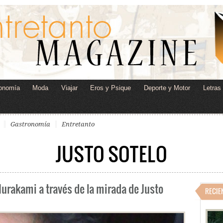
onomía
Moda
Viajar
Eros y Psique
Deporte y Motor
Letras
Gastronomía
Entretanto
JUSTO SOTELO
Murakami a través de la mirada de Justo
RECIE