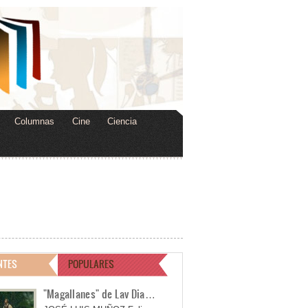
Columnas
Cine
Ciencia
NTES
POPULARES
"Magallanes" de Lav Dia…