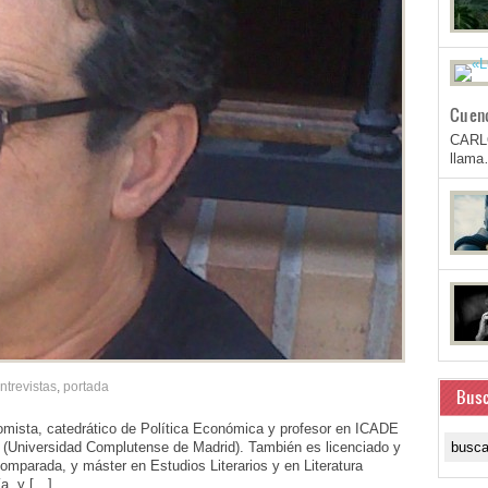
Cuen
CARL
llam
ntrevistas
,
portada
Busc
mista, catedrático de Política Económica y profesor en ICADE
 (Universidad Complutense de Madrid). También es licenciado y
 Comparada, y máster en Estudios Literarios y en Literatura
ía, y […]