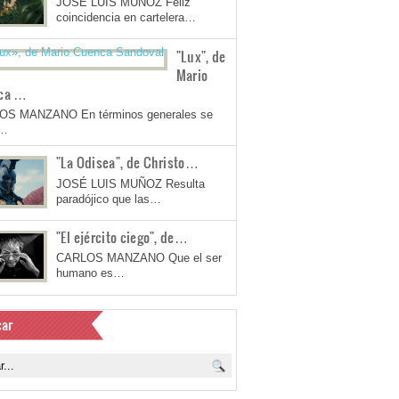
JOSÉ LUIS MUÑOZ Feliz
coincidencia en cartelera…
"Lux", de
Mario
ca …
OS MANZANO En términos generales se
a…
"La Odisea", de Christo…
JOSÉ LUIS MUÑOZ Resulta
paradójico que las…
"El ejército ciego", de…
CARLOS MANZANO Que el ser
humano es…
ar