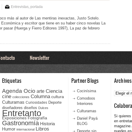
Entrevistas
,
portada
co más al autor de Las mentiras inexactas, Justo Sotelo.
 Económica y escritor que tiene en su haber cinco novelas La
ver pasar (Huerga y Fierro Editores 1997), La paz de febrero
ontacto
Newsletter
Etiquetas
Partner Blogs
Archivos
Agenda Ocio
Ciencia
Archivos
arte
Cocinísima
cine
Columna
cultura
colecciones
Comodoos
Culturamas
Curiosidades
Deporte
Interiores
Colabor
diseñadores
diseños
Dulces
Entretanto
Culturamas
Si quieres
Fotografía
Exposiciones
Daniel Payá
en entreta
Gastronomía
Historia
BLOG
magazine
Libros
Humor
internacional
Deporte sin
puedes esc