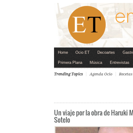
Home
Ocio ET
Decoartes
Gastr
Primera Plana
Música
Entrevistas
Trending Topics
Agenda Ocio
Recetas
Un viaje por la obra de Haruki 
Sotelo