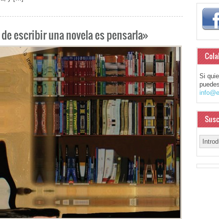
 de escribir una novela es pensarla»
Cola
Si qui
puedes
info@e
Susc