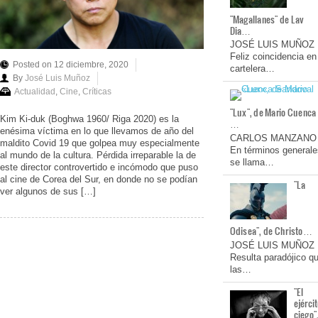
"Magallanes" de Lav
Dia…
JOSÉ LUIS MUÑOZ
Feliz coincidencia en
Posted on 12 diciembre, 2020
cartelera…
By
José Luis Muñoz
Actualidad
,
Cine
,
Críticas
"Lux", de Mario Cuenca
Kim Ki-duk (Boghwa 1960/ Riga 2020) es la
…
enésima víctima en lo que llevamos de año del
CARLOS MANZANO
maldito Covid 19 que golpea muy especialmente
En términos generale
al mundo de la cultura. Pérdida irreparable la de
se llama…
este director controvertido e incómodo que puso
al cine de Corea del Sur, en donde no se podían
"La
ver algunos de sus […]
Odisea", de Christo…
JOSÉ LUIS MUÑOZ
Resulta paradójico q
las…
"El
ejérci
ciego"