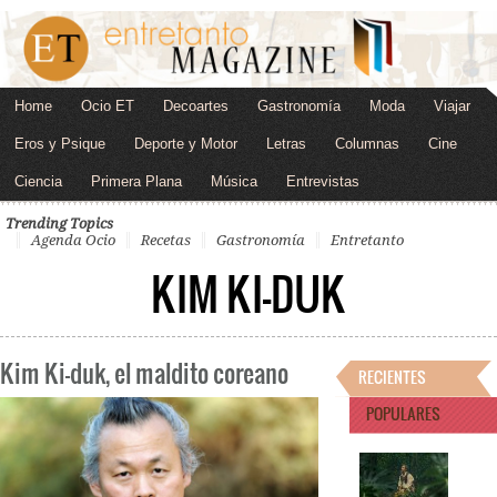
Home
Ocio ET
Decoartes
Gastronomía
Moda
Viajar
Eros y Psique
Deporte y Motor
Letras
Columnas
Cine
Ciencia
Primera Plana
Música
Entrevistas
Trending Topics
Agenda Ocio
Recetas
Gastronomía
Entretanto
KIM KI-DUK
Kim Ki-duk, el maldito coreano
RECIENTES
POPULARES