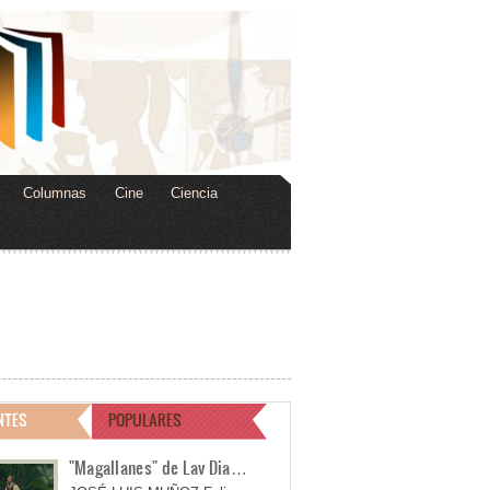
Columnas
Cine
Ciencia
NTES
POPULARES
"Magallanes" de Lav Dia…