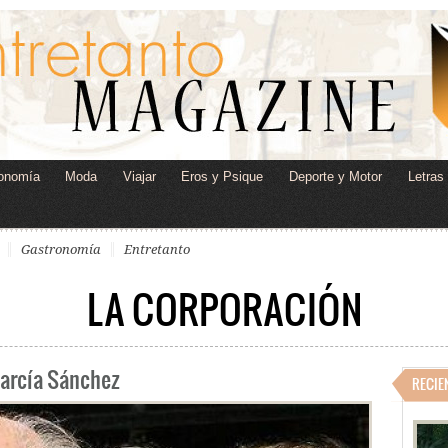
onomía
Moda
Viajar
Eros y Psique
Deporte y Motor
Letras
Gastronomía
Entretanto
LA CORPORACIÓN
García Sánchez
RECIE