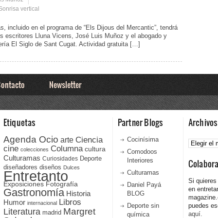
Sonrisa vertical
s, incluido en el programa de “Els Dijous del Mercantic”, tendrá
los escritores Lluna Vicens, José Luis Muñoz y el abogado y
ría El Siglo de Sant Cugat. Actividad gratuita […]
ontacto
Newsletter
Etiquetas
Partner Blogs
Archivos
Agenda Ocio
Ciencia
Archivos
arte
Cocinísima
cine
Columna
cultura
colecciones
Comodoos
Culturamas
Curiosidades
Deporte
Interiores
Colabor
diseñadores
diseños
Dulces
Entretanto
Culturamas
Si quieres
Fotografía
Exposiciones
Daniel Payá
en entreta
Gastronomía
Historia
BLOG
magazine
Libros
Humor
internacional
Deporte sin
puedes esc
Literatura
Margret
madrid
aquí.
química