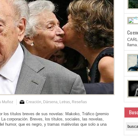
Cuen
CARL
llam
is Muñoz
Creación
,
Dársena
,
Letras
,
Reseñas
Busc
r los títulos breves de sus novelas: Makoko, Tráfico (premio
La corporación. Breves, los títulos, sociales, las novelas,
del humor, que es negro, y tramas malévolas que solo a una