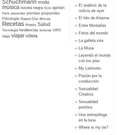
Schuchmann
moda
El análisis de la
música
novela negra
opinión
Ocio
noticia de ayer
prendas
propuestas
Paris
pasarelas
El hilo de Arianne
Psicología
Raquel Díaz Illescas
Recetas
Salud
Relatos
Entre Montañas
tendencias
URO
Tecnología
texturas
Fotos del mundo
viajar
viñeta
Viajar
La galleta rota
La Musa
Leyendo el mundo
con los pies
My Leitmotiv
Pasión por la
conducción
Sexualidad
Creativa
Sexualidad
positiva
Una antropóloga
en la luna
Where is my tie?