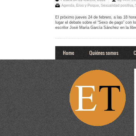
Agenda
,
Eros y Psique
,
Sexualidad positiva
,
El próximo jueves 24 de febrero, a las 18 hora
lugar el debate sobre el “Sexo de pago” con 
escritor José María García Sánchez en la libre
Home
Quiénes somos
C