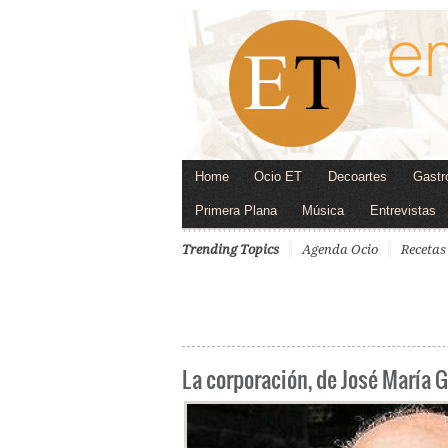
Home
Ocio ET
Decoartes
Gastr
Primera Plana
Música
Entrevistas
Trending Topics
Agenda Ocio
Recetas
La corporación, de José María 