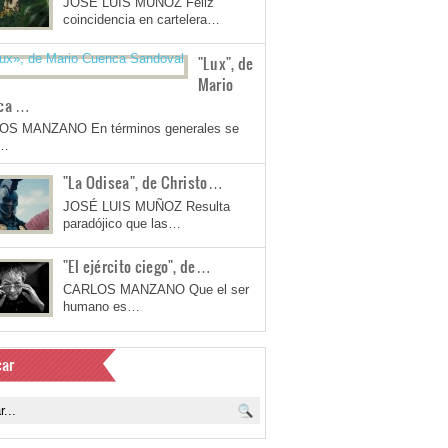
JOSÉ LUIS MUÑOZ Feliz
coincidencia en cartelera…
"Lux", de
Mario
ca …
OS MANZANO En términos generales se
a…
"La Odisea", de Christo…
JOSÉ LUIS MUÑOZ Resulta
paradójico que las…
"El ejército ciego", de…
CARLOS MANZANO Que el ser
humano es…
ar