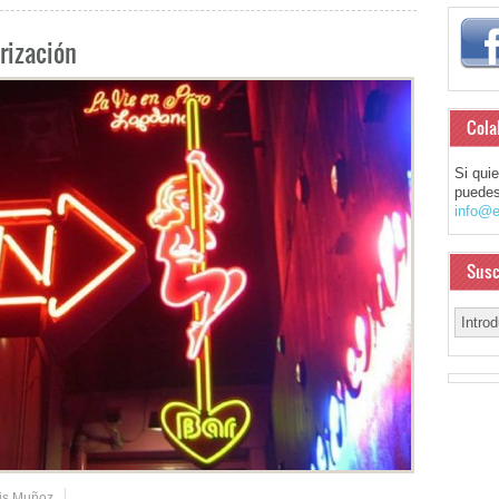
arización
Cola
Si qui
puedes
info@e
Susc
is Muñoz