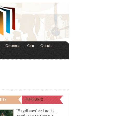
Columnas
Cine
Ciencia
NTES
POPULARES
"Magallanes" de Lav Dia…