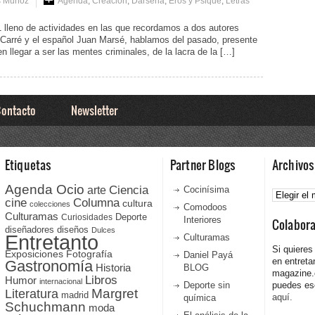
s Muñoz
Agenda
,
Creación
,
Dársena
,
Eros y Psique
,
Letras
 lleno de actividades en las que recordamos a dos autores
e Carré y el español Juan Marsé, hablamos del pasado, presente
n llegar a ser las mentes criminales, de la lacra de la […]
ontacto
Newsletter
Etiquetas
Partner Blogs
Archivos
Agenda Ocio
Ciencia
Archivos
arte
Cocinísima
cine
Columna
cultura
colecciones
Comodoos
Culturamas
Curiosidades
Deporte
Interiores
Colabor
diseñadores
diseños
Dulces
Entretanto
Culturamas
Si quieres
Fotografía
Exposiciones
Daniel Payá
en entreta
Gastronomía
Historia
BLOG
magazine
Libros
Humor
internacional
Deporte sin
puedes esc
Literatura
Margret
madrid
aquí.
química
Schuchmann
moda