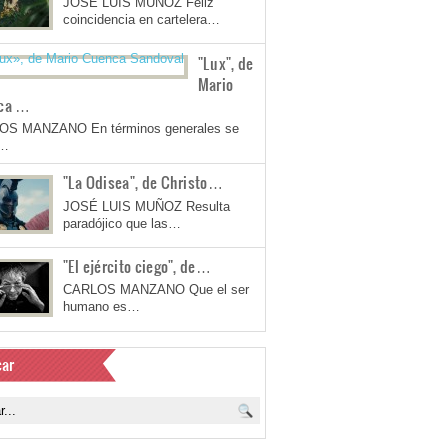
JOSÉ LUIS MUÑOZ Feliz
coincidencia en cartelera…
"Lux", de
Mario
ca …
OS MANZANO En términos generales se
a…
"La Odisea", de Christo…
JOSÉ LUIS MUÑOZ Resulta
paradójico que las…
"El ejército ciego", de…
CARLOS MANZANO Que el ser
humano es…
ar