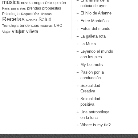
El análisis de la
música
novela negra
opinión
Ocio
noticia de ayer
prendas
propuestas
Paris
pasarelas
El hilo de Arianne
Psicología
Raquel Díaz Illescas
Recetas
Salud
Relatos
Entre Montañas
tendencias
URO
Tecnología
texturas
Fotos del mundo
viajar
viñeta
Viajar
La galleta rota
La Musa
Leyendo el mundo
con los pies
My Leitmotiv
Pasión por la
conducción
Sexualidad
Creativa
Sexualidad
positiva
Una antropóloga
en la luna
Where is my tie?