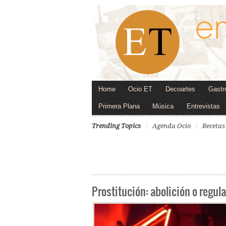
Home
Ocio ET
Decoartes
Gastr
Primera Plana
Música
Entrevistas
Trending Topics
Agenda Ocio
Recetas
Prostitución: abolición o regul