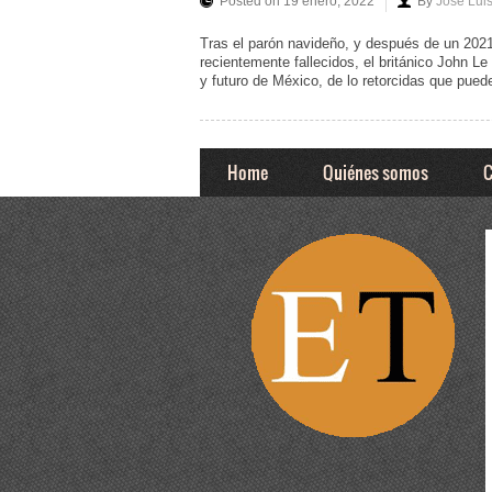
Posted on 19 enero, 2022
By
José Lui
Tras el parón navideño, y después de un 2021
recientemente fallecidos, el británico John L
y futuro de México, de lo retorcidas que puede
Home
Quiénes somos
C