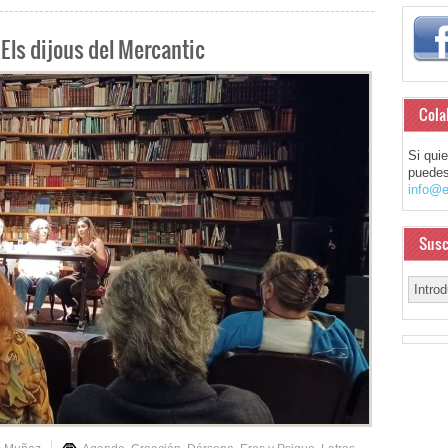
Els dijous del Mercantic
Cola
Si qui
puedes
info@e
Susc