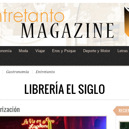
onomía
Moda
Viajar
Eros y Psique
Deporte y Motor
Letras
Gastronomía
Entretanto
LIBRERÍA EL SIGLO
arización
RECIE