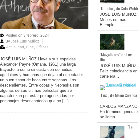
"Omaha", de Cole Webl
JOSÉ LUIS MUÑOZ
Menos es más.
Ejemplo…
Posted on 3 febrero, 2024
By
José Luis Muñoz
Actualidad
,
Cine
,
Críticas
"Magallanes" de Lav
Dia…
JOSÉ LUIS MUÑOZ Lleva a sus espaldas
Alexander Payne (Omaha, 1961) una larga
JOSÉ LUIS MUÑOZ
trayectoria como cineasta con comedias
Feliz coincidencia en
agridulces y humanas que dejan al espectador
cartelera…
un buen sabor de boca entre sonrisas. Los
descendientes, Entre copas y Nebraska son
algunas de sus últimas películas que se
"Lux", de Mario Cuenca
caracterizan por estar protagonizadas por
…
personajes desencantados que no […]
CARLOS MANZANO
En términos generale
se llama…
"La