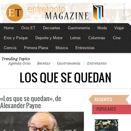
Home
Ocio ET
Decoartes
Gastronomía
Moda
Viajar
Eros y Psique
Deporte y Motor
Letras
Columnas
Cine
Ciencia
Primera Plana
Música
Entrevistas
Trending Topics
Agenda Ocio
Recetas
Gastronomía
Entretanto
LOS QUE SE QUEDAN
«Los que se quedan», de
RECIENTES
Alexander Payne
POPULARES