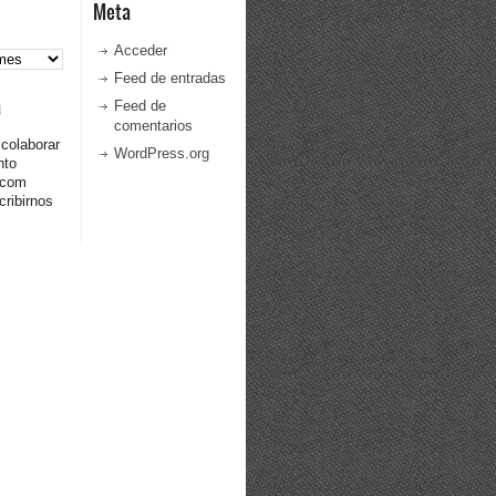
Meta
Acceder
Feed de entradas
a
Feed de
comentarios
 colaborar
WordPress.org
nto
.com
ribirnos