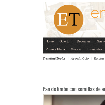
Home
Ocio ET
Decoartes
Gastr
Primera Plana
Música
Entrevistas
Trending Topics
Agenda Ocio
Recetas
Pan de limón con semillas de 