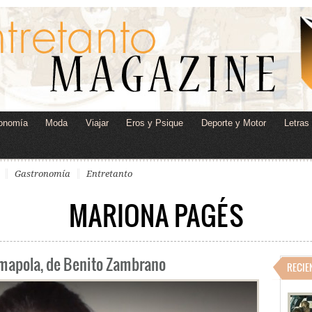
onomía
Moda
Viajar
Eros y Psique
Deporte y Motor
Letras
Gastronomía
Entretanto
MARIONA PAGÉS
amapola, de Benito Zambrano
RECIE