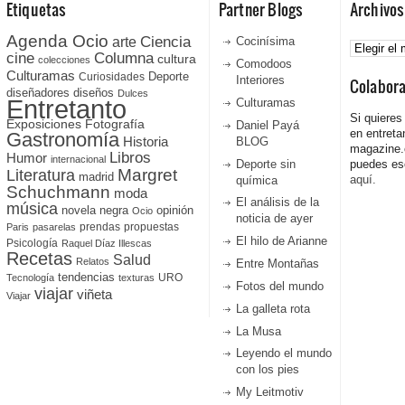
Etiquetas
Partner Blogs
Archivos
Agenda Ocio
Ciencia
Archivos
arte
Cocinísima
cine
Columna
cultura
colecciones
Comodoos
Culturamas
Curiosidades
Deporte
Interiores
Colabor
diseñadores
diseños
Dulces
Entretanto
Culturamas
Si quieres
Fotografía
Exposiciones
Daniel Payá
en entreta
Gastronomía
Historia
BLOG
magazine
Libros
Humor
internacional
Deporte sin
puedes esc
Literatura
Margret
madrid
aquí.
química
Schuchmann
moda
El análisis de la
música
novela negra
opinión
Ocio
noticia de ayer
prendas
propuestas
Paris
pasarelas
El hilo de Arianne
Psicología
Raquel Díaz Illescas
Recetas
Salud
Relatos
Entre Montañas
tendencias
URO
Tecnología
texturas
Fotos del mundo
viajar
viñeta
Viajar
La galleta rota
La Musa
Leyendo el mundo
con los pies
My Leitmotiv