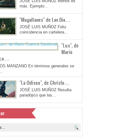
JOSÉ LUIS MUÑOZ Menos es
más. Ejemplo…
"Magallanes" de Lav Dia…
JOSÉ LUIS MUÑOZ Feliz
coincidencia en cartelera…
"Lux", de
Mario
ca …
OS MANZANO En términos generales se
a…
"La Odisea", de Christo…
JOSÉ LUIS MUÑOZ Resulta
paradójico que las…
ar