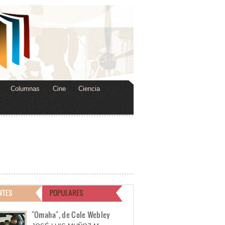
Columnas
Cine
Ciencia
NTES
POPULARES
"Omaha", de Cole Webley