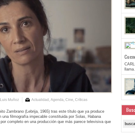
Cuen
CARL
llam
 Luis Muñoz
Actualidad
,
Agenda
,
Cine
,
Críticas
Busc
to Zambrano (Lebrija, 1965) tras este título que ya produce
con una filmografía impecable constituida por Solas, Habana
 por completo en una producción que más parece televisiva que