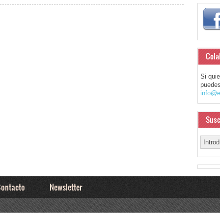
Cola
Si qui
puedes
info@e
Susc
ontacto
Newsletter