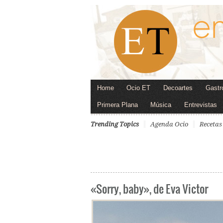
Home
Ocio ET
Decoartes
Gastr
Primera Plana
Música
Entrevistas
Trending Topics
Agenda Ocio
Recetas
«Sorry, baby», de Eva Victor