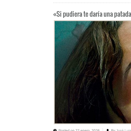
«Si pudiera te daría una patad
Posted on 22 enero, 2026
By
José Lui