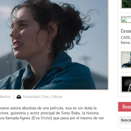
Cuen
CARL
llam
 Muñoz
Actualidad
,
Cine
,
Críticas
Busc
se autora absoluta de una película, esa es sin duda la
ora, guionista y actriz principal de Sorry Baby, la historia
tura llamada Agnes (Eva Víctor) que pasa por el trauma de ser