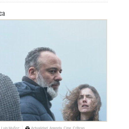
ca
 Luis Muñoz
Actualidad
,
Agenda
,
Cine
,
Críticas