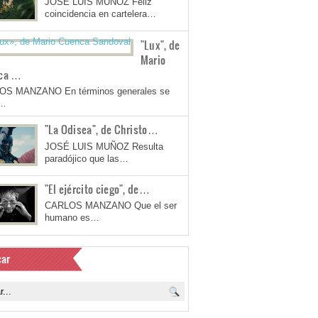
JOSÉ LUIS MUÑOZ Feliz
coincidencia en cartelera…
"Lux", de
Mario
ca …
OS MANZANO En términos generales se
a…
"La Odisea", de Christo…
JOSÉ LUIS MUÑOZ Resulta
paradójico que las…
"El ejército ciego", de…
CARLOS MANZANO Que el ser
humano es…
ar