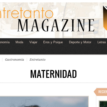
onomía
Moda
Viajar
Eros y Psique
Deporte y Motor
Letras
Gastronomía
Entretanto
MATERNIDAD
RECIE