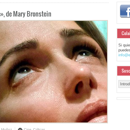
a», de Mary Bronstein
Cola
Si qui
puedes
info@e
Susc
s Muñoz
Cine
,
Críticas