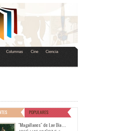
Columnas
Cine
Ciencia
NTES
POPULARES
"Magallanes" de Lav Dia…