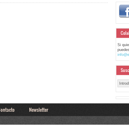
Cola
Si qui
puedes
info@e
Susc
ontacto
Newsletter