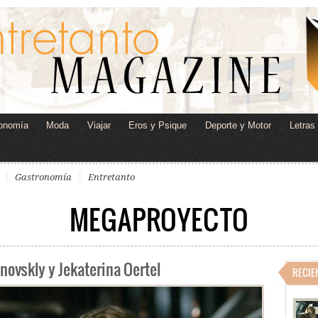
onomía
Moda
Viajar
Eros y Psique
Deporte y Motor
Letras
Gastronomía
Entretanto
MEGAPROYECTO
novskly y Jekaterina Oertel
RECIE