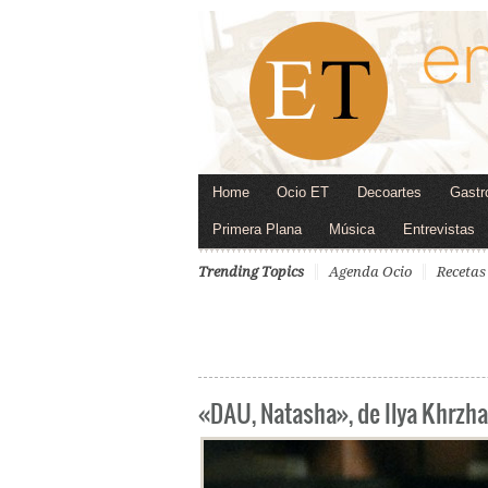
Home
Ocio ET
Decoartes
Gastr
Primera Plana
Música
Entrevistas
Trending Topics
Agenda Ocio
Recetas
«DAU, Natasha», de Ilya Khrzha