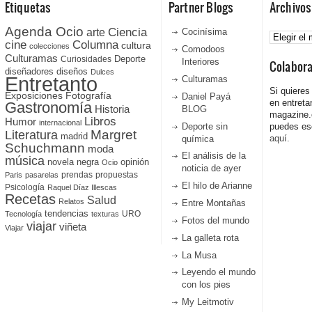
Etiquetas
Partner Blogs
Archivos
Agenda Ocio
Ciencia
Archivos
arte
Cocinísima
cine
Columna
cultura
colecciones
Comodoos
Culturamas
Curiosidades
Deporte
Interiores
Colabor
diseñadores
diseños
Dulces
Entretanto
Culturamas
Si quieres
Fotografía
Exposiciones
Daniel Payá
en entreta
Gastronomía
Historia
BLOG
magazine
Libros
Humor
internacional
Deporte sin
puedes esc
Literatura
Margret
madrid
aquí.
química
Schuchmann
moda
El análisis de la
música
novela negra
opinión
Ocio
noticia de ayer
prendas
propuestas
Paris
pasarelas
El hilo de Arianne
Psicología
Raquel Díaz Illescas
Recetas
Salud
Relatos
Entre Montañas
tendencias
URO
Tecnología
texturas
Fotos del mundo
viajar
viñeta
Viajar
La galleta rota
La Musa
Leyendo el mundo
con los pies
My Leitmotiv