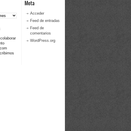
Meta
Acceder
Feed de entradas
a
Feed de
comentarios
 colaborar
WordPress.org
nto
.com
ribirnos