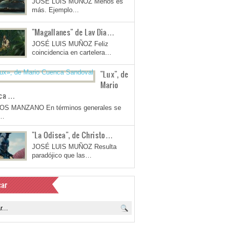
JOSÉ LUIS MUÑOZ Menos es
más. Ejemplo…
"Magallanes" de Lav Dia…
JOSÉ LUIS MUÑOZ Feliz
coincidencia en cartelera…
"Lux", de
Mario
ca …
OS MANZANO En términos generales se
a…
"La Odisea", de Christo…
JOSÉ LUIS MUÑOZ Resulta
paradójico que las…
ar