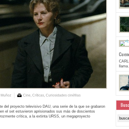
Cuen
CARL
llam
s Muñoz
Cine
,
Críticas
,
Curiosidades cinéfilas
Busc
el proyecto televisivo DAU, una serie de la que se grabaron
en el set estuvieron aprisionados sus más de doscientos
erozmente crítica, a la extinta URSS, un megaproyecto