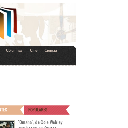
Columnas
Cine
Ciencia
NTES
POPULARES
"Omaha", de Cole Webley