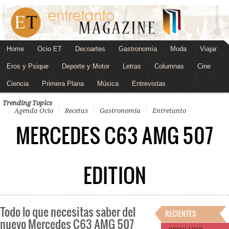
Home
Ocio ET
Decoartes
Gastronomía
Moda
Viajar
Eros y Psique
Deporte y Motor
Letras
Columnas
Cine
Ciencia
Primera Plana
Música
Entrevistas
Trending Topics
Agenda Ocio
Recetas
Gastronomía
Entretanto
MERCEDES C63 AMG 507
EDITION
Todo lo que necesitas saber del
RECIENTES
nuevo Mercedes C63 AMG 507