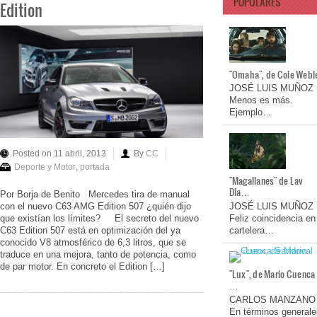
POPULARES
Edition
"Omaha", de Cole Webl
JOSÉ LUIS MUÑOZ
Menos es más.
Ejemplo…
Posted on 11 abril, 2013
By
CC
Deporte y Motor
,
portada
"Magallanes" de Lav
Dia…
Por Borja de Benito Mercedes tira de manual
con el nuevo C63 AMG Edition 507 ¿quién dijo
JOSÉ LUIS MUÑOZ
que existían los límites? El secreto del nuevo
Feliz coincidencia en
C63 Edition 507 está en optimización del ya
cartelera…
conocido V8 atmosférico de 6,3 litros, que se
traduce en una mejora, tanto de potencia, como
de par motor. En concreto el Edition […]
"Lux", de Mario Cuenca
…
CARLOS MANZANO
En términos generale