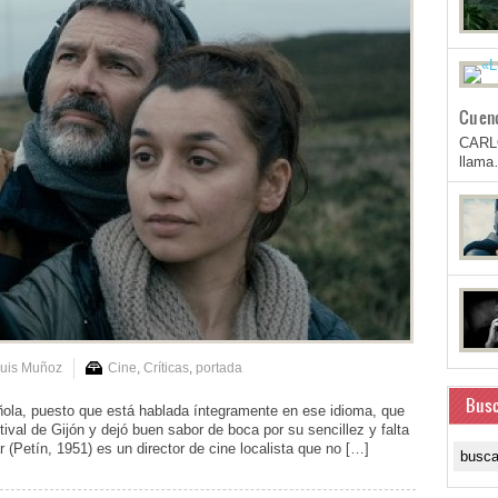
Cuen
CARL
llam
Luis Muñoz
Cine
,
Críticas
,
portada
Busc
ñola, puesto que está hablada íntegramente en ese idioma, que
tival de Gijón y dejó buen sabor de boca por su sencillez y falta
r (Petín, 1951) es un director de cine localista que no […]