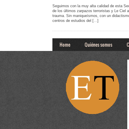
Seguimos con la muy alta calidad de esta Secc
de los últimos zarpazos terroristas y Le Ciel 
trauma. Sin maniqueísmos, con un didactismo 
centros de estudios del […]
Home
Quiénes somos
C