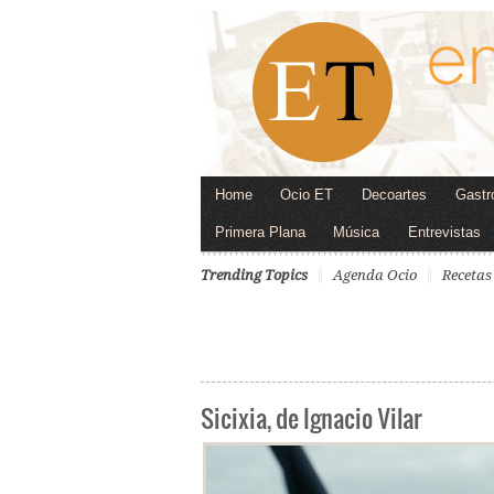
Home
Ocio ET
Decoartes
Gastr
Primera Plana
Música
Entrevistas
Trending Topics
Agenda Ocio
Recetas
Sicixia, de Ignacio Vilar