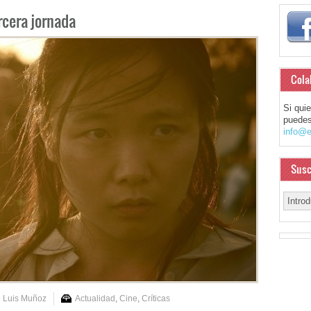
ercera jornada
Cola
Si qui
puedes
info@e
Susc
 Luis Muñoz
Actualidad
,
Cine
,
Críticas