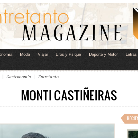
onomía
Moda
Viajar
Eros y Psique
Deporte y Motor
Letras
Gastronomía
Entretanto
MONTI CASTIÑEIRAS
RECIE