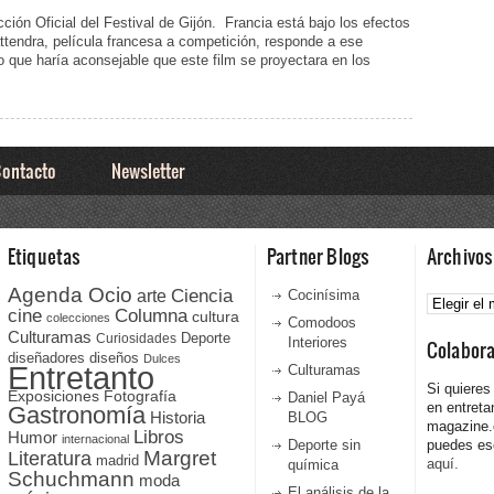
ión Oficial del Festival de Gijón. Francia está bajo los efectos
attendra, película francesa a competición, responde a ese
que haría aconsejable que este film se proyectara en los
ontacto
Newsletter
Etiquetas
Partner Blogs
Archivos
Agenda Ocio
Ciencia
Archivos
arte
Cocinísima
cine
Columna
cultura
colecciones
Comodoos
Culturamas
Curiosidades
Deporte
Interiores
Colabor
diseñadores
diseños
Dulces
Entretanto
Culturamas
Si quieres
Fotografía
Exposiciones
Daniel Payá
en entreta
Gastronomía
Historia
BLOG
magazine
Libros
Humor
internacional
Deporte sin
puedes esc
Literatura
Margret
madrid
aquí.
química
Schuchmann
moda
El análisis de la