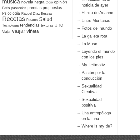
música
novela negra
opinión
Ocio
noticia de ayer
prendas
propuestas
Paris
pasarelas
El hilo de Arianne
Psicología
Raquel Díaz Illescas
Recetas
Salud
Relatos
Entre Montañas
tendencias
URO
Tecnología
texturas
Fotos del mundo
viajar
viñeta
Viajar
La galleta rota
La Musa
Leyendo el mundo
con los pies
My Leitmotiv
Pasión por la
conducción
Sexualidad
Creativa
Sexualidad
positiva
Una antropóloga
en la luna
Where is my tie?