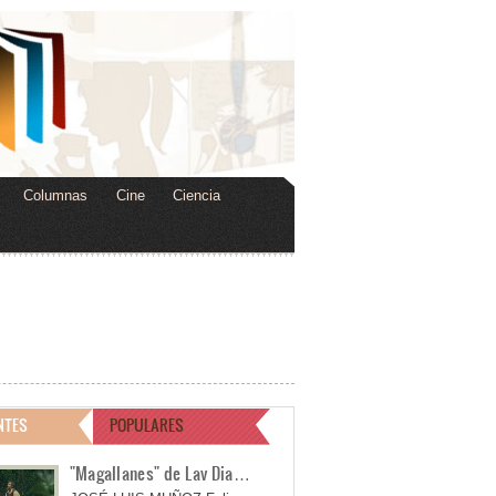
Columnas
Cine
Ciencia
NTES
POPULARES
"Magallanes" de Lav Dia…