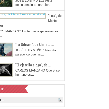
JOSÉ LUIS MUÑOZ Feliz
coincidencia en cartelera…
"Lux", de
Mario
ca …
OS MANZANO En términos generales se
a…
"La Odisea", de Christo…
JOSÉ LUIS MUÑOZ Resulta
paradójico que las…
"El ejército ciego", de…
CARLOS MANZANO Que el ser
humano es…
ar