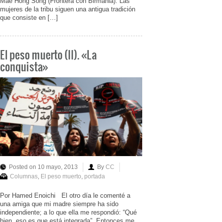
Mae Hong Song (Frontera con Birmania). Las
mujeres de la tribu siguen una antigua tradición
que consiste en […]
El peso muerto (II). «La
conquista»
Posted on 10 mayo, 2013
By
CC
Columnas
,
El peso muerto
,
portada
Por Hamed Enoichi El otro día le comenté a
una amiga que mi madre siempre ha sido
independiente; a lo que ella me respondió: “Qué
bien, eso es que está integrada”. Entonces me