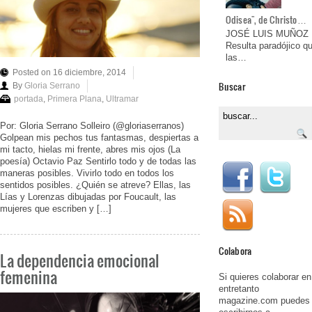
Odisea", de Christo…
JOSÉ LUIS MUÑOZ
Resulta paradójico q
las…
Posted on 16 diciembre, 2014
Buscar
By
Gloria Serrano
portada
,
Primera Plana
,
Ultramar
Por: Gloria Serrano Solleiro (@gloriaserranos)
Golpean mis pechos tus fantasmas, despiertas a
mi tacto, hielas mi frente, abres mis ojos (La
poesía) Octavio Paz Sentirlo todo y de todas las
maneras posibles. Vivirlo todo en todos los
sentidos posibles. ¿Quién se atreve? Ellas, las
Lías y Lorenzas dibujadas por Foucault, las
mujeres que escriben y […]
Colabora
La dependencia emocional
femenina
Si quieres colaborar en
entretanto
magazine.com puedes