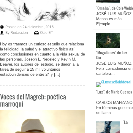
"Omaha", de Cole Webl
JOSÉ LUIS MUÑOZ
Menos es más.
Ejemplo…
Posted on 24 diciembre, 2016
By
Redaccion
Ocio ET
Hoy os traemos un curioso estudio que relaciona
la felicidad, la salud y el atractivo fisico así
"Magallanes" de Lav
como conclusiones en cuanto a la vida sexual de
Dia…
las personas. Joseph L. Nedelec y Kevin M.
JOSÉ LUIS MUÑOZ
Beaver, los autores del estudio, se dieron a la
Feliz coincidencia en
tarea de seguir a 15 mil voluntarios
cartelera…
estadounidenses de entre 24 y […]
"Lux", de Mario Cuenca
Voces del Magreb: poética
…
marroquí
CARLOS MANZANO
En términos generale
se llama…
"La