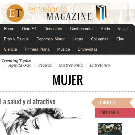
Home
Ocio ET
Decoartes
Gastronomía
Moda
Viajar
Eros y Psique
Deporte y Motor
Letras
Columnas
Cine
Ciencia
Primera Plana
Música
Entrevistas
Trending Topics
Agenda Ocio
Recetas
Gastronomía
Entretanto
MUJER
La salud y el atractivo
RECIENTES
POPULARES