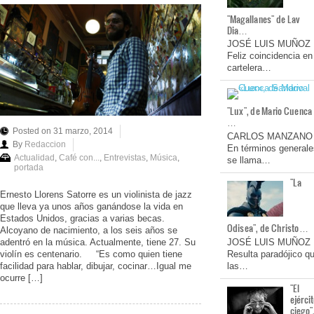
"Magallanes" de Lav
Dia…
JOSÉ LUIS MUÑOZ
Feliz coincidencia en
cartelera…
"Lux", de Mario Cuenca
…
Posted on 31 marzo, 2014
CARLOS MANZANO
By
Redaccion
En términos generale
Actualidad
,
Café con...
,
Entrevistas
,
Música
,
se llama…
portada
"La
Ernesto Llorens Satorre es un violinista de jazz
que lleva ya unos años ganándose la vida en
Estados Unidos, gracias a varias becas.
Odisea", de Christo…
Alcoyano de nacimiento, a los seis años se
adentró en la música. Actualmente, tiene 27. Su
JOSÉ LUIS MUÑOZ
violín es centenario. “Es como quien tiene
Resulta paradójico q
facilidad para hablar, dibujar, cocinar…Igual me
las…
ocurre […]
"El
ejérci
ciego"