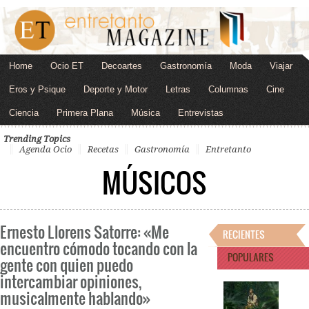
Home
Ocio ET
Decoartes
Gastronomía
Moda
Viajar
Eros y Psique
Deporte y Motor
Letras
Columnas
Cine
Ciencia
Primera Plana
Música
Entrevistas
Trending Topics
Agenda Ocio
Recetas
Gastronomía
Entretanto
MÚSICOS
Ernesto Llorens Satorre: «Me
RECIENTES
encuentro cómodo tocando con la
POPULARES
gente con quien puedo
intercambiar opiniones,
musicalmente hablando»