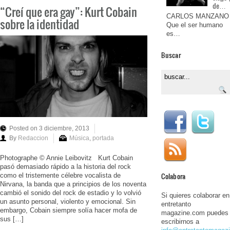
de…
“Creí que era gay”: Kurt Cobain
CARLOS MANZANO
sobre la identidad
Que el ser humano
es…
Buscar
Posted on 3 diciembre, 2013
By
Redaccion
Música
,
portada
Photographe © Annie Leibovitz Kurt Cobain
pasó demasiado rápido a la historia del rock
Colabora
como el tristemente célebre vocalista de
Nirvana, la banda que a principios de los noventa
cambió el sonido del rock de estadio y lo volvió
Si quieres colaborar en
un asunto personal, violento y emocional. Sin
entretanto
embargo, Cobain siempre solía hacer mofa de
magazine.com puedes
sus […]
escribirnos a