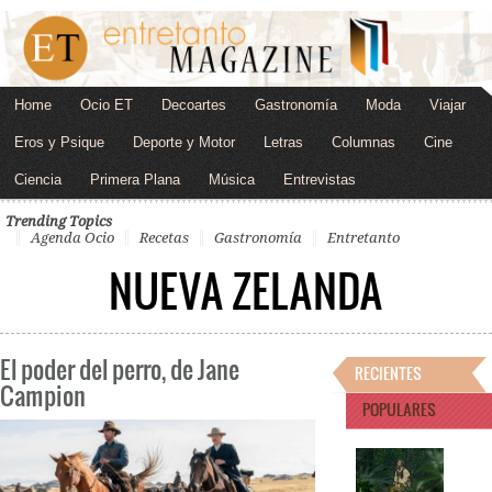
Home
Ocio ET
Decoartes
Gastronomía
Moda
Viajar
Eros y Psique
Deporte y Motor
Letras
Columnas
Cine
Ciencia
Primera Plana
Música
Entrevistas
Trending Topics
Agenda Ocio
Recetas
Gastronomía
Entretanto
NUEVA ZELANDA
El poder del perro, de Jane
RECIENTES
Campion
POPULARES