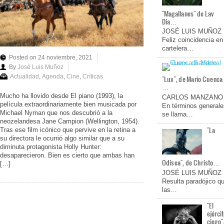
"Magallanes" de Lav
Dia…
JOSÉ LUIS MUÑOZ
Feliz coincidencia en
cartelera…
Posted on 24 noviembre, 2021
By
José Luis Muñoz
Actualidad
,
Agenda
,
Cine
,
Críticas
"Lux", de Mario Cuenca
…
Mucho ha llovido desde El piano (1993), la
CARLOS MANZANO
película extraordinariamente bien musicada por
En términos generale
Michael Nyman que nos descubrió a la
se llama…
neozelandesa Jane Campion (Wellington, 1954).
"La
Tras ese film icónico que pervive en la retina a
su directora le ocurrió algo similar que a su
diminuta protagonista Holly Hunter:
desaparecieron. Bien es cierto que ambas han
Odisea", de Christo…
[…]
JOSÉ LUIS MUÑOZ
Resulta paradójico q
las…
"El
ejérci
ciego"