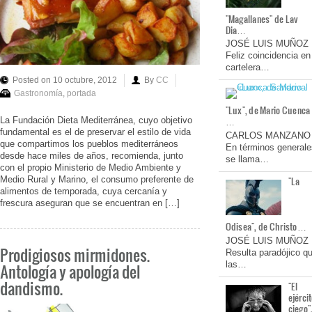
"Magallanes" de Lav
Dia…
JOSÉ LUIS MUÑOZ
Feliz coincidencia en
cartelera…
Posted on 10 octubre, 2012
By
CC
Gastronomía
,
portada
"Lux", de Mario Cuenca
…
La Fundación Dieta Mediterránea, cuyo objetivo
fundamental es el de preservar el estilo de vida
CARLOS MANZANO
que compartimos los pueblos mediterráneos
En términos generale
desde hace miles de años, recomienda, junto
se llama…
con el propio Ministerio de Medio Ambiente y
Medio Rural y Marino, el consumo preferente de
"La
alimentos de temporada, cuya cercanía y
frescura aseguran que se encuentran en […]
Odisea", de Christo…
JOSÉ LUIS MUÑOZ
Prodigiosos mirmidones.
Resulta paradójico q
las…
Antología y apología del
dandismo.
"El
ejérci
ciego"