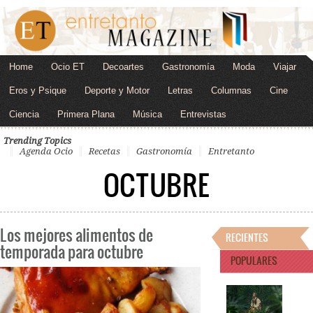
Home
Ocio ET
Decoartes
Gastronomía
Moda
Viajar
Eros y Psique
Deporte y Motor
Letras
Columnas
Cine
Ciencia
Primera Plana
Música
Entrevistas
Trending Topics
Agenda Ocio
Recetas
Gastronomía
Entretanto
OCTUBRE
Los mejores alimentos de
RECIENTES
temporada para octubre
POPULARES