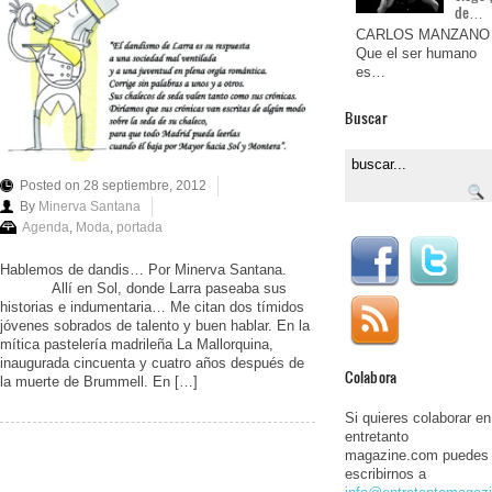
de…
CARLOS MANZANO
Que el ser humano
es…
Buscar
Posted on 28 septiembre, 2012
By
Minerva Santana
Agenda
,
Moda
,
portada
Hablemos de dandis… Por Minerva Santana.
Allí en Sol, donde Larra paseaba sus
historias e indumentaria… Me citan dos tímidos
jóvenes sobrados de talento y buen hablar. En la
mítica pastelería madrileña La Mallorquina,
inaugurada cincuenta y cuatro años después de
Colabora
la muerte de Brummell. En […]
Si quieres colaborar en
entretanto
magazine.com puedes
escribirnos a