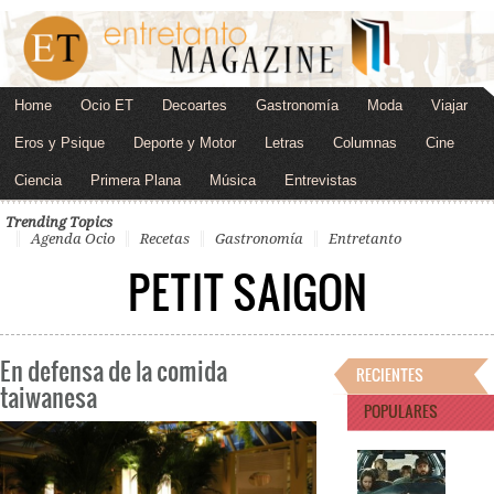
Home
Ocio ET
Decoartes
Gastronomía
Moda
Viajar
Eros y Psique
Deporte y Motor
Letras
Columnas
Cine
Ciencia
Primera Plana
Música
Entrevistas
Trending Topics
Agenda Ocio
Recetas
Gastronomía
Entretanto
PETIT SAIGON
En defensa de la comida
RECIENTES
taiwanesa
POPULARES