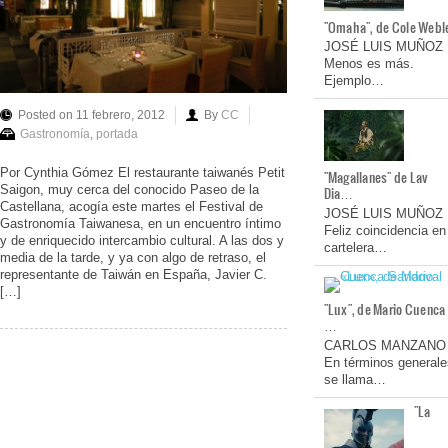
"Omaha", de Cole Webl
JOSÉ LUIS MUÑOZ
Menos es más.
Ejemplo…
Posted on 11 febrero, 2012
By
CC
Gastronomía
,
portada
Por Cynthia Gómez El restaurante taiwanés Petit
"Magallanes" de Lav
Saigon, muy cerca del conocido Paseo de la
Dia…
Castellana, acogía este martes el Festival de
JOSÉ LUIS MUÑOZ
Gastronomía Taiwanesa, en un encuentro íntimo
Feliz coincidencia en
y de enriquecido intercambio cultural. A las dos y
cartelera…
media de la tarde, y ya con algo de retraso, el
representante de Taiwán en España, Javier C.
[…]
"Lux", de Mario Cuenca
…
CARLOS MANZANO
En términos generale
se llama…
"La