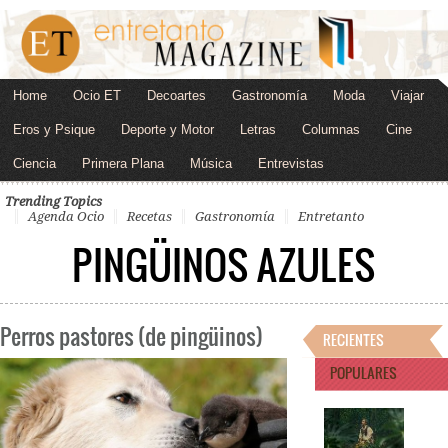
Home
Ocio ET
Decoartes
Gastronomía
Moda
Viajar
Eros y Psique
Deporte y Motor
Letras
Columnas
Cine
Ciencia
Primera Plana
Música
Entrevistas
Trending Topics
Agenda Ocio
Recetas
Gastronomía
Entretanto
PINGÜINOS AZULES
Perros pastores (de pingüinos)
RECIENTES
POPULARES