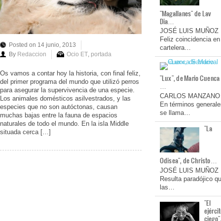
"Magallanes" de Lav
Dia…
JOSÉ LUIS MUÑOZ
Feliz coincidencia en
Posted on 14 junio, 2013
cartelera…
By
Redaccion
Ocio ET
,
portada
Os vamos a contar hoy la historia, con final feliz,
"Lux", de Mario Cuenca
del primer programa del mundo que utilizó perros
…
para asegurar la supervivencia de una especie.
CARLOS MANZANO
Los animales domésticos asilvestrados, y las
En términos generale
especies que no son autóctonas, causan
se llama…
muchas bajas entre la fauna de espacios
naturales de todo el mundo. En la isla Middle
"La
situada cerca […]
Odisea", de Christo…
JOSÉ LUIS MUÑOZ
Resulta paradójico q
las…
"El
ejérci
ciego"