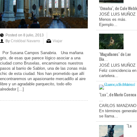
"Omaha", de Cole Webl
JOSÉ LUIS MUÑOZ
Menos es más.
Ejemplo…
Posted on 8 julio, 2013
By
Cristóbal Navarro
Viajar
Por Susana Campos Sanabria. Una mañana
"Magallanes" de Lav
gris, de esas que parece lógico asociar a una
Dia…
ciudad como Bruselas, encaminamos nuestros
JOSÉ LUIS MUÑOZ
pasos al barrio de Sablon, una de las zonas más
Feliz coincidencia en
chic de esta ciudad. Nos han prometido que allí
cartelera…
encontraremos un apasionante mercadillo al aire
libre y un agradable parquecito, todo ello
alrededor […]
"Lux", de Mario Cuenca
…
CARLOS MANZANO
En términos generale
se llama…
"La