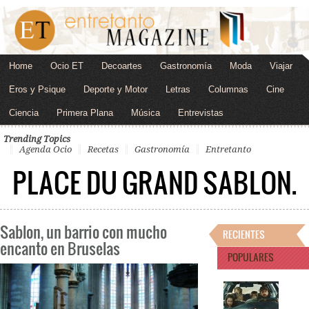
Home
Ocio ET
Decoartes
Gastronomía
Moda
Viajar
Eros y Psique
Deporte y Motor
Letras
Columnas
Cine
Ciencia
Primera Plana
Música
Entrevistas
Trending Topics
Agenda Ocio
Recetas
Gastronomía
Entretanto
PLACE DU GRAND SABLON.
Sablon, un barrio con mucho
RECIENTES
encanto en Bruselas
POPULARES